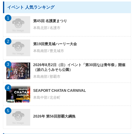
イベント 人気ランキング
1
第45回 名護夏まつり
本島北部
名護市
2
第19回豊見城ハーリー大会
本島南部
豊見城市
3
2026年8月2日（日）イベント「第30回なは青年祭」開催
（波の上うみそら公園）
本島南部
那覇市
4
SEAPORT CHATAN CARNIVAL
本島中部
北谷町
5
2026年 第56回那覇大綱挽