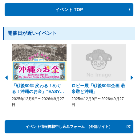
イベント TOP
開催日が近いイベント
「戦後80年 変わる！めぐ
ロビー展「戦後80年企画 若
美
る！沖縄のお金」“EASY
泉敬と沖縄」
20
COME, EASY GO － The
2025年12月9日〜2026年9月27
2025年12月9日〜2026年9月27
20
History of Money in
日
日
Postwar OKINAWA”
イベント情報掲載申し込みフォーム
（外部サイト）