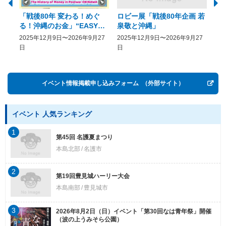
「戦後80年 変わる！めぐ
ロビー展「戦後80年企画 若
美
る！沖縄のお金」“EASY
泉敬と沖縄」
20
COME, EASY GO － The
2025年12月9日〜2026年9月27
2025年12月9日〜2026年9月27
20
History of Money in
日
日
Postwar OKINAWA”
イベント情報掲載申し込みフォーム
（外部サイト）
イベント 人気ランキング
1
第45回 名護夏まつり
本島北部
名護市
2
第19回豊見城ハーリー大会
本島南部
豊見城市
3
2026年8月2日（日）イベント「第30回なは青年祭」開催
（波の上うみそら公園）