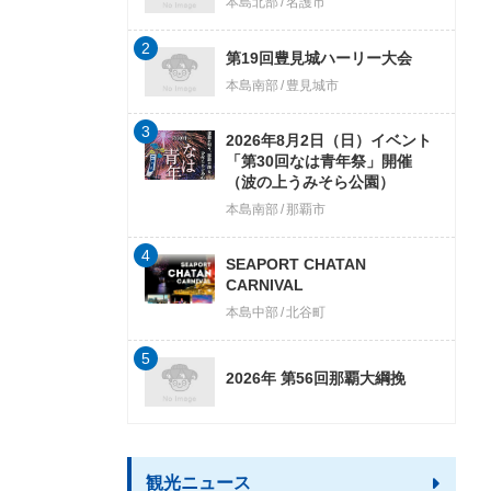
本島北部
名護市
2
第19回豊見城ハーリー大会
本島南部
豊見城市
3
2026年8月2日（日）イベント
「第30回なは青年祭」開催
（波の上うみそら公園）
本島南部
那覇市
4
SEAPORT CHATAN
CARNIVAL
本島中部
北谷町
5
2026年 第56回那覇大綱挽
観光ニュース