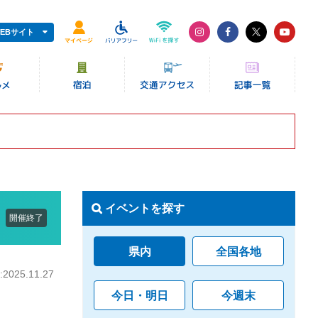
EBサイト
イベントを探す
開催終了
県内
全国各地
025.11.27
今日・明日
今週末