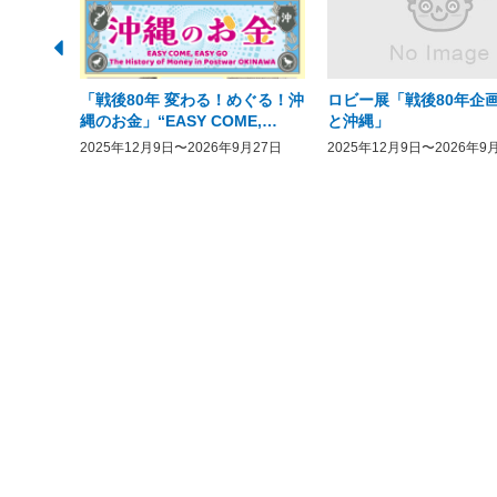
「戦後80年 変わる！めぐる！沖
ロビー展「戦後80年企画
縄のお金」“EASY COME,
と沖縄」
EASY GO － The History of
2025年12月9日〜2026年9月27日
2025年12月9日〜2026年9
Money in Postwar OKINAWA”