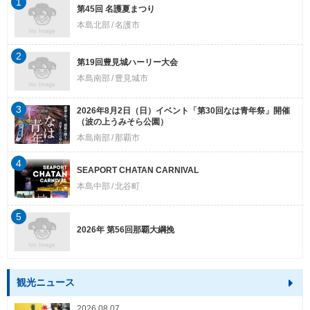
1
第45回 名護夏まつり
本島北部
名護市
2
第19回豊見城ハーリー大会
本島南部
豊見城市
3
2026年8月2日（日）イベント「第30回なは青年祭」開催
（波の上うみそら公園）
本島南部
那覇市
4
SEAPORT CHATAN CARNIVAL
本島中部
北谷町
5
2026年 第56回那覇大綱挽
観光ニュース
2026.08.07