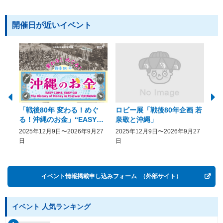
開催日が近いイベント
「戦後80年 変わる！めぐ
ロビー展「戦後80年企画 若
美
る！沖縄のお金」“EASY
泉敬と沖縄」
20
COME, EASY GO － The
2025年12月9日〜2026年9月27
2025年12月9日〜2026年9月27
20
History of Money in
日
日
Postwar OKINAWA”
イベント情報掲載申し込みフォーム
（外部サイト）
イベント 人気ランキング