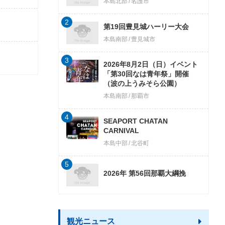
本島北部
名護市
2
第19回豊見城ハーリー大会
本島南部
豊見城市
3
2026年8月2日（日）イベント
「第30回なは青年祭」開催
（波の上うみそら公園）
本島南部
那覇市
4
SEAPORT CHATAN
CARNIVAL
本島中部
北谷町
5
2026年 第56回那覇大綱挽
観光ニュース