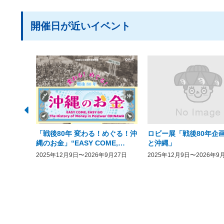
開催日が近いイベント
「戦後80年 変わる！めぐる！沖
ロビー展「戦後80年企画
縄のお金」“EASY COME,
と沖縄」
EASY GO － The History of
2025年12月9日〜2026年9月27日
2025年12月9日〜2026年9
Money in Postwar OKINAWA”