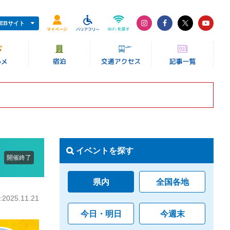
EBサイト
イベントを探す
開催終了
県内
全国各地
025.11.21
今日・明日
今週末