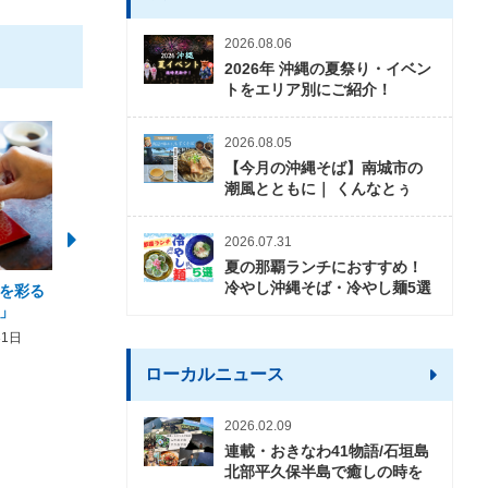
2026.08.06
2026年 沖縄の夏祭り・イベン
トをエリア別にご紹介！
2026.08.05
【今月の沖縄そば】南城市の
潮風とともに｜ くんなとぅ
2026.07.31
夏の那覇ランチにおすすめ！
冷やし沖縄そば・冷やし麺5選
を彩る
2026年度 かりゆしビーチ営業
【期間限定】オーシャン
」
期間および営業時間のお知らせ
開催について
31日
2026年3月5日〜2026年10月31日
2026年3月20日〜2026年11
ローカルニュース
2026.02.09
連載・おきなわ41物語/石垣島
北部平久保半島で癒しの時を