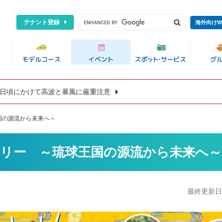
テナント登録
海外向けW
8日頃にかけて高波と暴風に厳重注意
王国の源流から未来へ～
ンプラリー ～琉球王国の源流から未来へ～
最終更新日:2