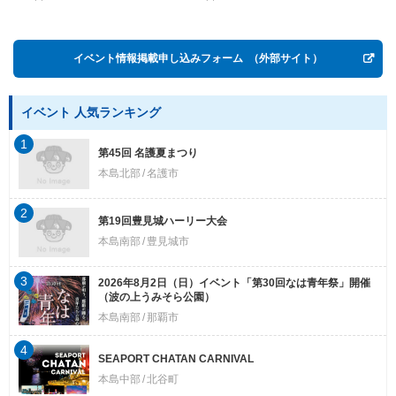
Postwar OKINAWA”
イベント情報掲載申し込みフォーム
（外部サイト）
イベント 人気ランキング
1
第45回 名護夏まつり
本島北部
名護市
2
第19回豊見城ハーリー大会
本島南部
豊見城市
3
2026年8月2日（日）イベント「第30回なは青年祭」開催
（波の上うみそら公園）
本島南部
那覇市
4
SEAPORT CHATAN CARNIVAL
本島中部
北谷町