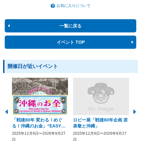
お気に入りについて
一覧に戻る
イベント TOP
開催日が近いイベント
「戦後80年 変わる！めぐ
ロビー展「戦後80年企画 若
美
る！沖縄のお金」“EASY
泉敬と沖縄」
20
COME, EASY GO － The
2025年12月9日〜2026年9月27
2025年12月9日〜2026年9月27
20
History of Money in
日
日