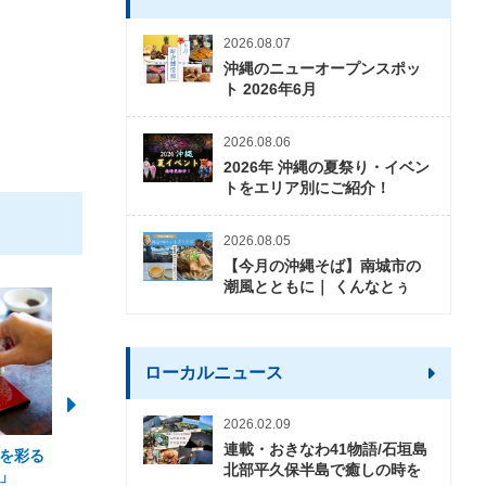
2026.08.07
沖縄のニューオープンスポッ
ト 2026年6月
2026.08.06
2026年 沖縄の夏祭り・イベン
トをエリア別にご紹介！
2026.08.05
【今月の沖縄そば】南城市の
潮風とともに｜ くんなとぅ
ローカルニュース
2026.02.09
連載・おきなわ41物語/石垣島
を彩る
2026年度 かりゆしビーチ営業
【期間限定】オーシャン
北部平久保半島で癒しの時を
」
期間および営業時間のお知らせ
開催について