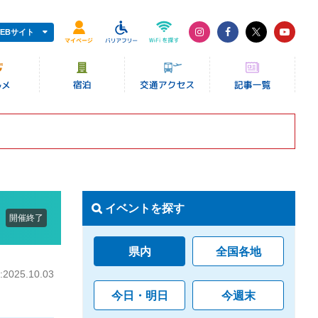
EBサイト
イベントを探す
開催終了
県内
全国各地
025.10.03
今日・明日
今週末