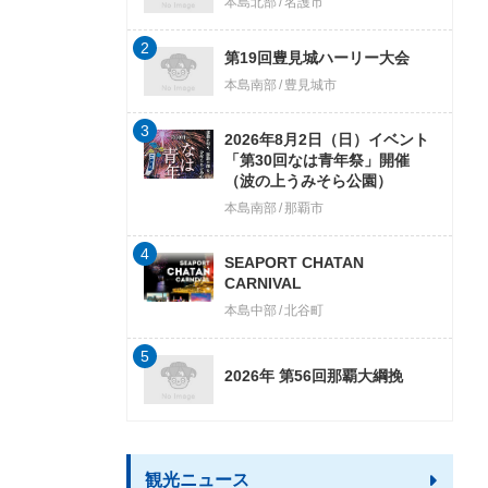
本島北部
名護市
2
第19回豊見城ハーリー大会
本島南部
豊見城市
3
2026年8月2日（日）イベント
「第30回なは青年祭」開催
（波の上うみそら公園）
本島南部
那覇市
4
SEAPORT CHATAN
CARNIVAL
本島中部
北谷町
5
2026年 第56回那覇大綱挽
観光ニュース