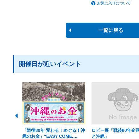
お気に入りについて
一覧に戻る
開催日が近いイベント
「戦後80年 変わる！めぐる！沖
ロビー展「戦後80年企画
縄のお金」“EASY COME,
と沖縄」