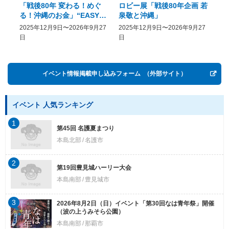
「戦後80年 変わる！めぐ
ロビー展「戦後80年企画 若
美
る！沖縄のお金」“EASY
泉敬と沖縄」
20
COME, EASY GO － The
2025年12月9日〜2026年9月27
2025年12月9日〜2026年9月27
20
History of Money in
日
日
Postwar OKINAWA”
イベント情報掲載申し込みフォーム
（外部サイト）
イベント 人気ランキング
1
第45回 名護夏まつり
本島北部
名護市
2
第19回豊見城ハーリー大会
本島南部
豊見城市
3
2026年8月2日（日）イベント「第30回なは青年祭」開催
（波の上うみそら公園）
本島南部
那覇市