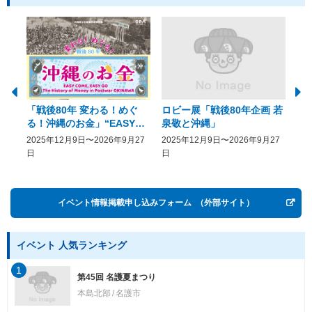
「戦後80年 変わる！めぐ
ロビー展「戦後80年企画 若
美
る！沖縄のお金」“EASY
泉敬と沖縄」
20
COME, EASY GO － The
2025年12月9日〜2026年9月27
2025年12月9日〜2026年9月27
20
History of Money in
日
日
Postwar OKINAWA”
イベント情報掲載申し込みフォーム
（外部サイト）
イベント 人気ランキング
1
第45回 名護夏まつり
本島北部
名護市