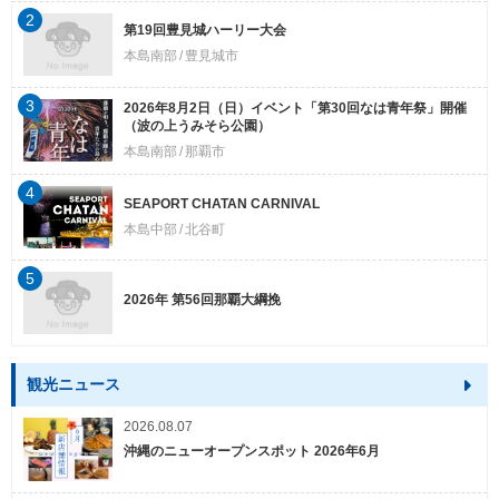
2
第19回豊見城ハーリー大会
本島南部
豊見城市
3
2026年8月2日（日）イベント「第30回なは青年祭」開催
（波の上うみそら公園）
本島南部
那覇市
4
SEAPORT CHATAN CARNIVAL
本島中部
北谷町
5
2026年 第56回那覇大綱挽
観光ニュース
2026.08.07
沖縄のニューオープンスポット 2026年6月