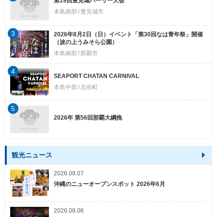
第19回豊見城ハーリー大会
本島南部
豊見城市
3
2026年8月2日（日）イベント「第30回なは青年祭」開催
（波の上うみそら公園）
本島南部
那覇市
4
SEAPORT CHATAN CARNIVAL
本島中部
北谷町
5
2026年 第56回那覇大綱挽
観光ニュース
2026.08.07
沖縄のニューオープンスポット 2026年6月
2026.08.06