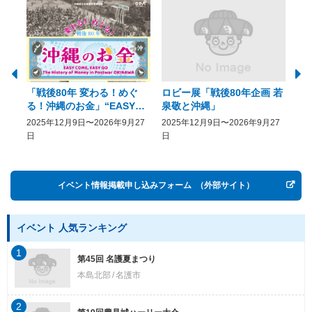
「戦後80年 変わる！めぐ
ロビー展「戦後80年企画 若
美
る！沖縄のお金」“EASY
泉敬と沖縄」
20
COME, EASY GO － The
2025年12月9日〜2026年9月27
2025年12月9日〜2026年9月27
20
History of Money in
日
日
Postwar OKINAWA”
イベント情報掲載申し込みフォーム
（外部サイト）
イベント 人気ランキング
1
第45回 名護夏まつり
本島北部
名護市
2