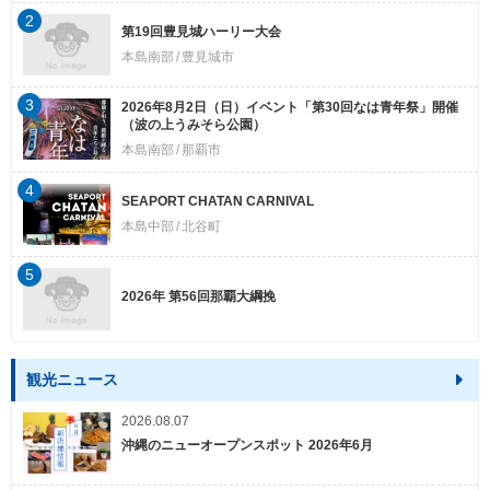
2
第19回豊見城ハーリー大会
本島南部
豊見城市
3
2026年8月2日（日）イベント「第30回なは青年祭」開催
（波の上うみそら公園）
本島南部
那覇市
4
SEAPORT CHATAN CARNIVAL
本島中部
北谷町
5
2026年 第56回那覇大綱挽
観光ニュース
2026.08.07
沖縄のニューオープンスポット 2026年6月