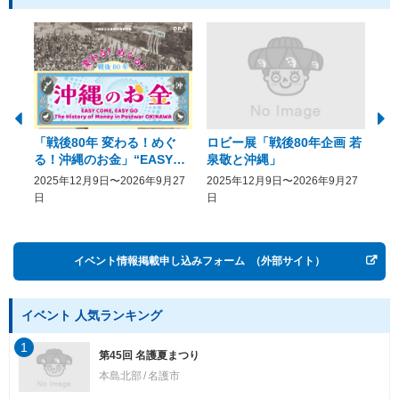
「戦後80年 変わる！めぐ
ロビー展「戦後80年企画 若
美
る！沖縄のお金」“EASY
泉敬と沖縄」
20
COME, EASY GO － The
2025年12月9日〜2026年9月27
2025年12月9日〜2026年9月27
20
History of Money in
日
日
Postwar OKINAWA”
イベント情報掲載申し込みフォーム
（外部サイト）
イベント 人気ランキング
1
第45回 名護夏まつり
本島北部
名護市