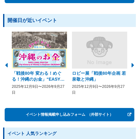
開催日が近いイベント
「戦後80年 変わる！めぐ
ロビー展「戦後80年企画 若
美
る！沖縄のお金」“EASY
泉敬と沖縄」
20
COME, EASY GO － The
2025年12月9日〜2026年9月27
2025年12月9日〜2026年9月27
20
History of Money in
日
日
Postwar OKINAWA”
イベント情報掲載申し込みフォーム
（外部サイト）
イベント 人気ランキング