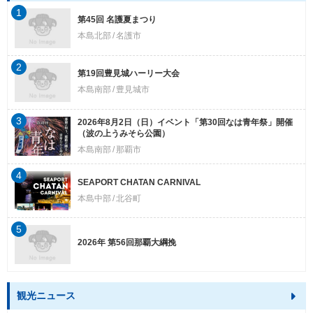
1
第45回 名護夏まつり
本島北部
名護市
2
第19回豊見城ハーリー大会
本島南部
豊見城市
3
2026年8月2日（日）イベント「第30回なは青年祭」開催
（波の上うみそら公園）
本島南部
那覇市
4
SEAPORT CHATAN CARNIVAL
本島中部
北谷町
5
2026年 第56回那覇大綱挽
観光ニュース