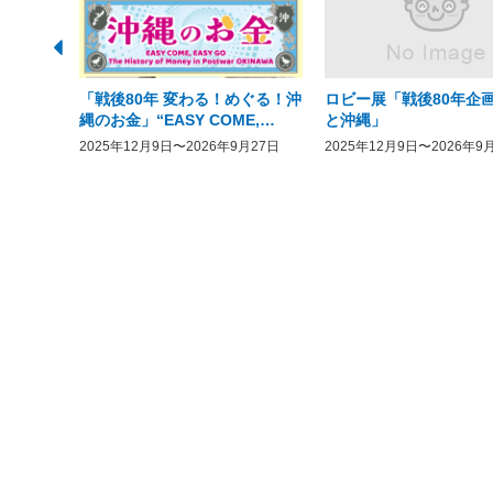
「戦後80年 変わる！めぐる！沖
ロビー展「戦後80年企画
縄のお金」“EASY COME,
と沖縄」
EASY GO － The History of
2025年12月9日〜2026年9月27日
2025年12月9日〜2026年9
Money in Postwar OKINAWA”