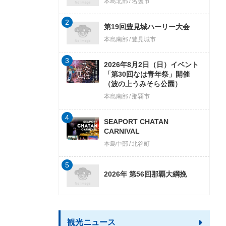
本島北部
名護市
2
第19回豊見城ハーリー大会
本島南部
豊見城市
3
2026年8月2日（日）イベント
「第30回なは青年祭」開催
（波の上うみそら公園）
本島南部
那覇市
4
SEAPORT CHATAN
CARNIVAL
本島中部
北谷町
5
2026年 第56回那覇大綱挽
観光ニュース