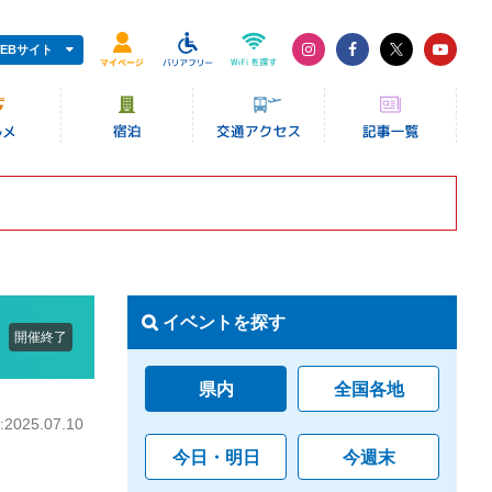
EBサイト
イベントを探す
開催終了
県内
全国各地
025.07.10
今日・明日
今週末