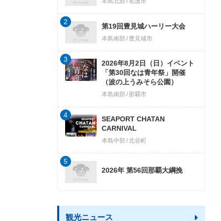
本島北部
名護市
2
第19回豊見城ハーリー大会
本島南部
豊見城市
3
2026年8月2日（日）イベント
「第30回なは青年祭」開催
（波の上うみそら公園）
本島南部
那覇市
4
SEAPORT CHATAN
CARNIVAL
本島中部
北谷町
5
2026年 第56回那覇大綱挽
観光ニュース