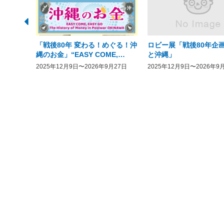
「戦後80年 変わる！めぐる！沖
ロビー展「戦後80年企画
縄のお金」“EASY COME,
と沖縄」
EASY GO － The History of
2025年12月9日〜2026年9月27日
2025年12月9日〜2026年9
Money in Postwar OKINAWA”