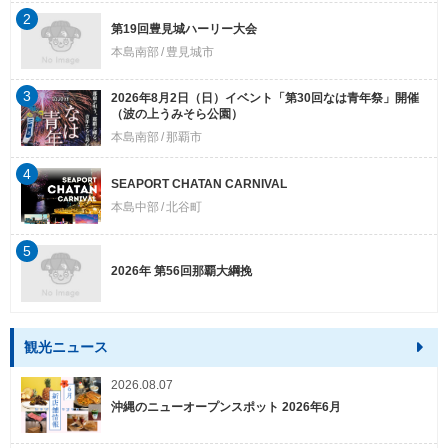
2
第19回豊見城ハーリー大会
本島南部
豊見城市
3
2026年8月2日（日）イベント「第30回なは青年祭」開催
（波の上うみそら公園）
本島南部
那覇市
4
SEAPORT CHATAN CARNIVAL
本島中部
北谷町
5
2026年 第56回那覇大綱挽
観光ニュース
2026.08.07
沖縄のニューオープンスポット 2026年6月