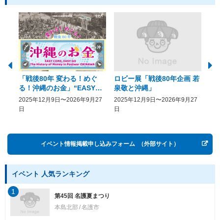
「戦後80年 変わる！めぐ
ロビー展「戦後80年企画 若
美
る！沖縄のお金」“EASY
泉敬と沖縄」
20
COME, EASY GO － The
2025年12月9日〜2026年9月27
2025年12月9日〜2026年9月27
20
History of Money in
日
日
Postwar OKINAWA”
イベント情報掲載申し込みフォーム
（外部サイト）
イベント 人気ランキング
1
第45回 名護夏まつり
本島北部
名護市