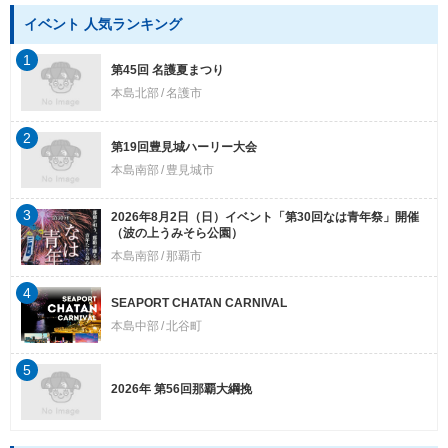
イベント 人気ランキング
1
第45回 名護夏まつり
本島北部
名護市
2
第19回豊見城ハーリー大会
本島南部
豊見城市
3
2026年8月2日（日）イベント「第30回なは青年祭」開催
（波の上うみそら公園）
本島南部
那覇市
4
SEAPORT CHATAN CARNIVAL
本島中部
北谷町
5
2026年 第56回那覇大綱挽