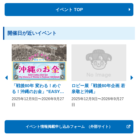
イベント TOP
開催日が近いイベント
「戦後80年 変わる！めぐ
ロビー展「戦後80年企画 若
美
る！沖縄のお金」“EASY
泉敬と沖縄」
20
COME, EASY GO － The
2025年12月9日〜2026年9月27
2025年12月9日〜2026年9月27
20
History of Money in
日
日
Postwar OKINAWA”
イベント情報掲載申し込みフォーム
（外部サイト）