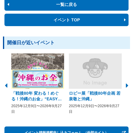
一覧に戻る
イベント TOP
開催日が近いイベント
「戦後80年 変わる！めぐ
ロビー展「戦後80年企画 若
美
る！沖縄のお金」“EASY
泉敬と沖縄」
20
COME, EASY GO － The
2025年12月9日〜2026年9月27
2025年12月9日〜2026年9月27
20
History of Money in
日
日
Postwar OKINAWA”
イベント情報掲載申し込みフォーム
（外部サイト）