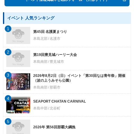
イベント 人気ランキング
1
第45回 名護夏まつり
本島北部
名護市
2
第19回豊見城ハーリー大会
本島南部
豊見城市
3
2026年8月2日（日）イベント「第30回なは青年祭」開催
（波の上うみそら公園）
本島南部
那覇市
4
SEAPORT CHATAN CARNIVAL
本島中部
北谷町
5
2026年 第56回那覇大綱挽