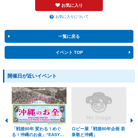
お気に入り
お気に入りについて
一覧に戻る
イベント TOP
開催日が近いイベント
「戦後80年 変わる！めぐ
ロビー展「戦後80年企画 若
美
る！沖縄のお金」“EASY
泉敬と沖縄」
20