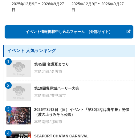
COME, EASY GO － The
2025年12月9日〜2026年9月27
2025年12月9日〜2026年9月27
20
History of Money in
日
日
Postwar OKINAWA”
イベント情報掲載申し込みフォーム
（外部サイト）
イベント 人気ランキング
1
第45回 名護夏まつり
本島北部
名護市
2
第19回豊見城ハーリー大会
本島南部
豊見城市
3
2026年8月2日（日）イベント「第30回なは青年祭」開催
（波の上うみそら公園）
本島南部
那覇市
4
SEAPORT CHATAN CARNIVAL