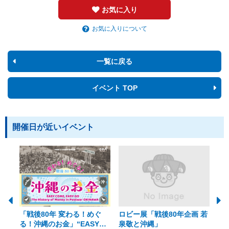
お気に入り
お気に入りについて
一覧に戻る
イベント TOP
開催日が近いイベント
「戦後80年 変わる！めぐ
ロビー展「戦後80年企画 若
美
る！沖縄のお金」“EASY
泉敬と沖縄」
20