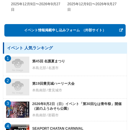
COME, EASY GO － The
2025年12月9日〜2026年9月27
2025年12月9日〜2026年9月27
20
History of Money in
日
日
Postwar OKINAWA”
イベント情報掲載申し込みフォーム
（外部サイト）
イベント 人気ランキング
1
第45回 名護夏まつり
本島北部
名護市
2
第19回豊見城ハーリー大会
本島南部
豊見城市
3
2026年8月2日（日）イベント「第30回なは青年祭」開催
（波の上うみそら公園）
本島南部
那覇市
4
SEAPORT CHATAN CARNIVAL