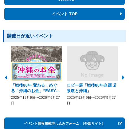
イベント TOP
開催日が近いイベント
「戦後80年 変わる！めぐ
ロビー展「戦後80年企画 若
美
る！沖縄のお金」“EASY
泉敬と沖縄」
20
COME, EASY GO － The
2025年12月9日〜2026年9月27
2025年12月9日〜2026年9月27
20
History of Money in
日
日
Postwar OKINAWA”
イベント情報掲載申し込みフォーム
（外部サイト）