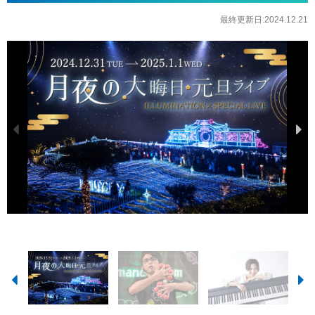
最終更新日:2024.12.21
12月31日(火) たまんちゅ
12月31日(火) 金城しおり
1月1日(水) NEO Ryukyu
1月1日(水) みうとぅん