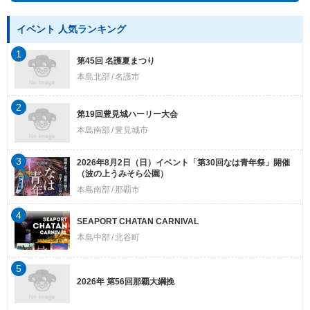
イベント 人気ランキング
1
第45回 名護夏まつり
本島北部
名護市
2
第19回豊見城ハーリー大会
本島南部
豊見城市
3
2026年8月2日（日）イベント「第30回なは青年祭」開催
（波の上うみそら公園）
本島南部
那覇市
4
SEAPORT CHATAN CARNIVAL
本島中部
北谷町
5
2026年 第56回那覇大綱挽