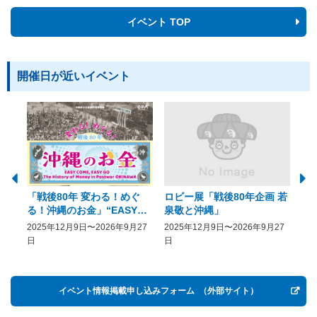
イベント TOP
開催日が近いイベント
「戦後80年 変わる！めぐ
ロビー展「戦後80年企画 若
美
る！沖縄のお金」“EASY
泉敬と沖縄」
20
COME, EASY GO － The
2025年12月9日〜2026年9月27
2025年12月9日〜2026年9月27
20
History of Money in
日
日
Postwar OKINAWA”
イベント情報掲載申し込みフォーム
（外部サイト）