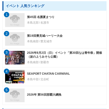
イベント 人気ランキング
1
第45回 名護夏まつり
本島北部
名護市
2
第19回豊見城ハーリー大会
本島南部
豊見城市
3
2026年8月2日（日）イベント「第30回なは青年祭」開催
（波の上うみそら公園）
本島南部
那覇市
4
SEAPORT CHATAN CARNIVAL
本島中部
北谷町
5
2026年 第56回那覇大綱挽