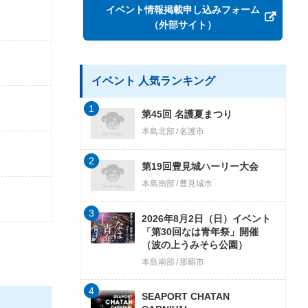
イベント情報掲載申し込みフォーム
（外部サイト）
イベント 人気ランキング
1
第45回 名護夏まつり
本島北部
名護市
2
第19回豊見城ハーリー大会
本島南部
豊見城市
3
2026年8月2日（日）イベント
「第30回なは青年祭」開催
（波の上うみそら公園）
本島南部
那覇市
4
SEAPORT CHATAN