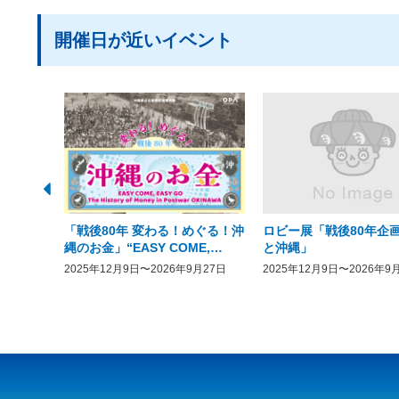
開催日が近いイベント
「戦後80年 変わる！めぐる！沖
ロビー展「戦後80年企画
縄のお金」“EASY COME,
と沖縄」
EASY GO － The History of
2025年12月9日〜2026年9月27日
2025年12月9日〜2026年9
Money in Postwar OKINAWA”