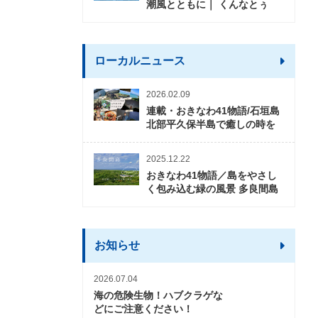
潮風とともに｜ くんなとぅ
ローカルニュース
2026.02.09
連載・おきなわ41物語/石垣島
北部平久保半島で癒しの時を
2025.12.22
おきなわ41物語／島をやさし
く包み込む緑の風景 多良間島
お知らせ
2026.07.04
海の危険生物！ハブクラゲな
どにご注意ください！