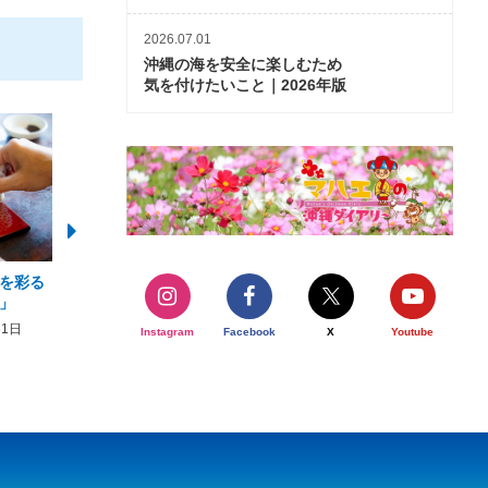
2026.07.01
沖縄の海を安全に楽しむため
気を付けたいこと｜2026年版
を彩る
2026年度 かりゆしビーチ営業
【期間限定】オーシャン
」
期間および営業時間のお知らせ
開催について
31日
2026年3月5日〜2026年10月31日
2026年3月20日〜2026年11
Instagram
Facebook
X
Youtube