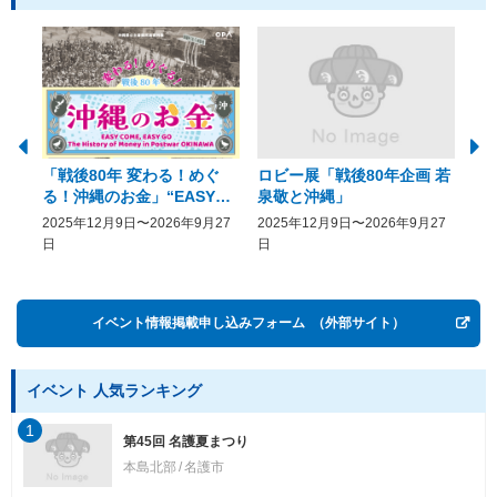
「戦後80年 変わる！めぐ
ロビー展「戦後80年企画 若
美
る！沖縄のお金」“EASY
泉敬と沖縄」
20
COME, EASY GO － The
2025年12月9日〜2026年9月27
2025年12月9日〜2026年9月27
20
History of Money in
日
日
Postwar OKINAWA”
イベント情報掲載申し込みフォーム
（外部サイト）
イベント 人気ランキング
1
第45回 名護夏まつり
本島北部
名護市