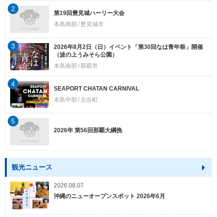
2
第19回豊見城ハーリー大会
本島南部
豊見城市
3
2026年8月2日（日）イベント「第30回なは青年祭」開催
（波の上うみそら公園）
本島南部
那覇市
4
SEAPORT CHATAN CARNIVAL
本島中部
北谷町
5
2026年 第56回那覇大綱挽
観光ニュース
2026.08.07
沖縄のニューオープンスポット 2026年6月