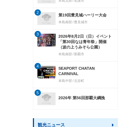
本島北部
名護市
2
第19回豊見城ハーリー大会
本島南部
豊見城市
3
2026年8月2日（日）イベント
「第30回なは青年祭」開催
（波の上うみそら公園）
本島南部
那覇市
4
SEAPORT CHATAN
CARNIVAL
本島中部
北谷町
5
2026年 第56回那覇大綱挽
観光ニュース