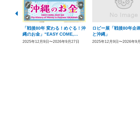
「戦後80年 変わる！めぐる！沖
ロビー展「戦後80年企画
縄のお金」“EASY COME,
と沖縄」
EASY GO － The History of
2025年12月9日〜2026年9月27日
2025年12月9日〜2026年9
Money in Postwar OKINAWA”