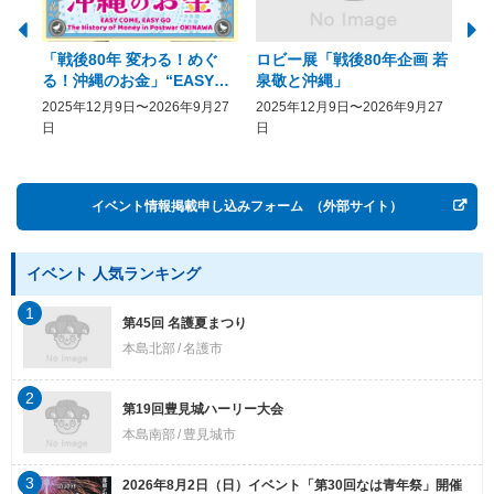
「戦後80年 変わる！めぐ
ロビー展「戦後80年企画 若
美
る！沖縄のお金」“EASY
泉敬と沖縄」
20
COME, EASY GO － The
2025年12月9日〜2026年9月27
2025年12月9日〜2026年9月27
20
History of Money in
日
日
Postwar OKINAWA”
イベント情報掲載申し込みフォーム
（外部サイト）
イベント 人気ランキング
1
第45回 名護夏まつり
本島北部
名護市
2
第19回豊見城ハーリー大会
本島南部
豊見城市
3
2026年8月2日（日）イベント「第30回なは青年祭」開催