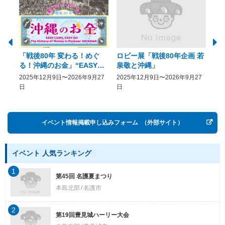
「戦後80年 変わる！めぐ
ロビー展「戦後80年企画 若
美
る！沖縄のお金」“EASY
泉敬と沖縄」
20
COME, EASY GO － The
2025年12月9日〜2026年9月27
2025年12月9日〜2026年9月27
20
History of Money in
日
日
Postwar OKINAWA”
イベント情報掲載申し込みフォーム
（外部サイト）
イベント 人気ランキング
1
第45回 名護夏まつり
本島北部
名護市
2
第19回豊見城ハーリー大会