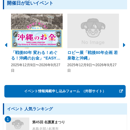
開催日が近いイベント
「戦後80年 変わる！めぐ
ロビー展「戦後80年企画 若
美
る！沖縄のお金」“EASY
泉敬と沖縄」
20
COME, EASY GO － The
2025年12月9日〜2026年9月27
2025年12月9日〜2026年9月27
20
History of Money in
日
日
Postwar OKINAWA”
イベント情報掲載申し込みフォーム
（外部サイト）
イベント 人気ランキング
1
第45回 名護夏まつり
本島北部
名護市