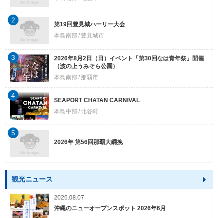
2
第19回豊見城ハーリー大会
本島南部
豊見城市
3
2026年8月2日（日）イベント「第30回なは青年祭」開催
（波の上うみそら公園）
本島南部
那覇市
4
SEAPORT CHATAN CARNIVAL
本島中部
北谷町
5
2026年 第56回那覇大綱挽
観光ニュース
2026.08.07
沖縄のニューオープンスポット 2026年6月