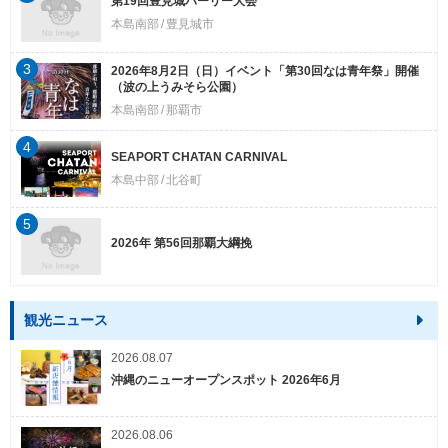
第19回豊見城ハーリー大会
本島南部
豊見城市
3
2026年8月2日（日）イベント「第30回なは青年祭」開催
（波の上うみそら公園）
本島南部
那覇市
4
SEAPORT CHATAN CARNIVAL
本島中部
北谷町
5
2026年 第56回那覇大綱挽
観光ニュース
2026.08.07
沖縄のニューオープンスポット 2026年6月
2026.08.06