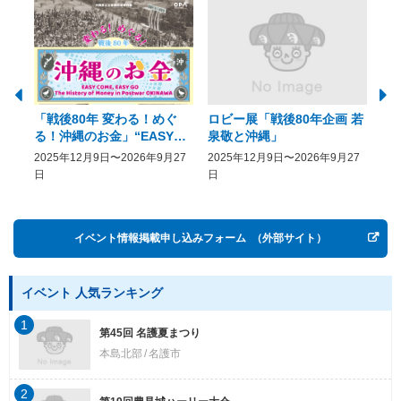
「戦後80年 変わる！めぐ
ロビー展「戦後80年企画 若
美
る！沖縄のお金」“EASY
泉敬と沖縄」
20
COME, EASY GO － The
2025年12月9日〜2026年9月27
2025年12月9日〜2026年9月27
20
History of Money in
日
日
Postwar OKINAWA”
イベント情報掲載申し込みフォーム
（外部サイト）
イベント 人気ランキング
1
第45回 名護夏まつり
本島北部
名護市
2