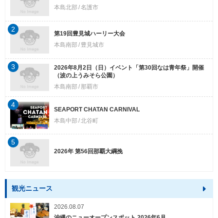
本島北部
名護市
2
第19回豊見城ハーリー大会
本島南部
豊見城市
3
2026年8月2日（日）イベント「第30回なは青年祭」開催
（波の上うみそら公園）
本島南部
那覇市
4
SEAPORT CHATAN CARNIVAL
本島中部
北谷町
5
2026年 第56回那覇大綱挽
観光ニュース
2026.08.07
沖縄のニューオープンスポット 2026年6月