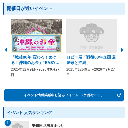
開催日が近いイベント
「戦後80年 変わる！めぐ
ロビー展「戦後80年企画 若
美
る！沖縄のお金」“EASY
泉敬と沖縄」
20
COME, EASY GO － The
2025年12月9日〜2026年9月27
2025年12月9日〜2026年9月27
20
History of Money in
日
日
Postwar OKINAWA”
イベント情報掲載申し込みフォーム
（外部サイト）
イベント 人気ランキング
1
第45回 名護夏まつり