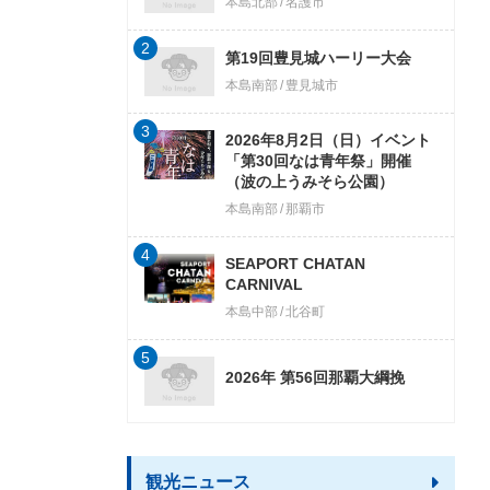
本島北部
名護市
2
第19回豊見城ハーリー大会
本島南部
豊見城市
3
2026年8月2日（日）イベント
「第30回なは青年祭」開催
（波の上うみそら公園）
本島南部
那覇市
4
SEAPORT CHATAN
CARNIVAL
本島中部
北谷町
5
2026年 第56回那覇大綱挽
観光ニュース