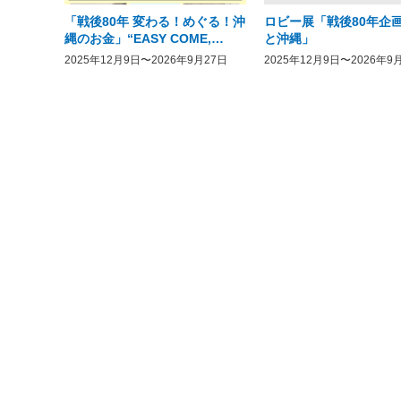
「戦後80年 変わる！めぐる！沖
ロビー展「戦後80年企画
縄のお金」“EASY COME,
と沖縄」
EASY GO － The History of
2025年12月9日〜2026年9月27日
2025年12月9日〜2026年9
Money in Postwar OKINAWA”