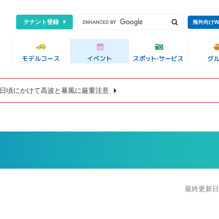
テナント登録
海外向けW
8日頃にかけて高波と暴風に厳重注意
】
最終更新日:2