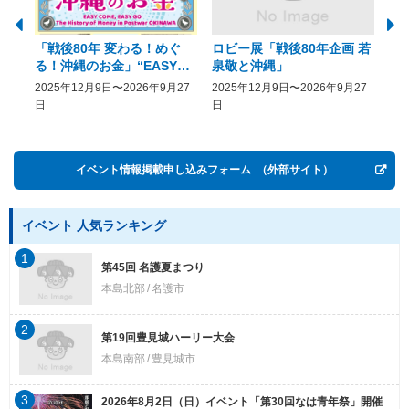
「戦後80年 変わる！めぐ
ロビー展「戦後80年企画 若
美
る！沖縄のお金」“EASY
泉敬と沖縄」
20
COME, EASY GO － The
2025年12月9日〜2026年9月27
2025年12月9日〜2026年9月27
20
History of Money in
日
日
Postwar OKINAWA”
イベント情報掲載申し込みフォーム
（外部サイト）
イベント 人気ランキング
1
第45回 名護夏まつり
本島北部
名護市
2
第19回豊見城ハーリー大会
本島南部
豊見城市
3
2026年8月2日（日）イベント「第30回なは青年祭」開催