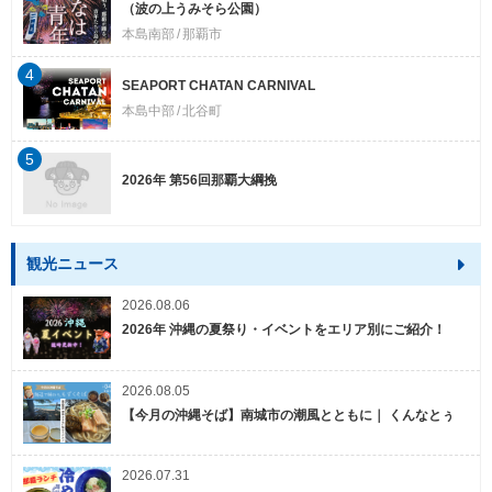
（波の上うみそら公園）
本島南部
那覇市
4
SEAPORT CHATAN CARNIVAL
本島中部
北谷町
5
2026年 第56回那覇大綱挽
観光ニュース
2026.08.06
2026年 沖縄の夏祭り・イベントをエリア別にご紹介！
2026.08.05
【今月の沖縄そば】南城市の潮風とともに｜ くんなとぅ
2026.07.31