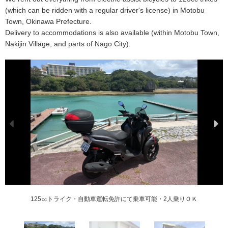
(which can be ridden with a regular driver's license) in Motobu
Town, Okinawa Prefecture.
Delivery to accommodations is also available (within Motobu Town,
Nakijin Village, and parts of Nago City).
シェアリング事業（設置：ロイヤルビューホテル美ら海・オキナワハナサキマ
久米島オーシャン高速船・本部町停泊港にて自転車、アシスト自転車のレンタ
特定電動キックボード・１６歳以上運転免許不要で乗車可能♪
125㏄トライク・自動車運転免許にて乗車可能・2人乗りＯＫ
自転車・アシスト自転車も準備しています
田空ハーソー公園・レンタル車両
本部町公園近く、具志堅の海
本部町瀬底島
ルシェ・ミスター金城など
ル予定（2026.7～）