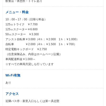
飲食店・休憩所・トイレあり
メニュー・料金
10：00～17：00（日帰り料金）
125㏄トライク ￥7.700
125㏄スクーター￥6.600
50㏄スクーター ￥3.300
アシスト自転車￥3.000（4ｈ：￥2.000 1ｈ：￥1.000）
自転車 ￥2.000（4ｈ：￥1.500 1ｈ：￥700）
特定電動キックボード ￥2.750
（任意保険込み、内容はホームページ記載）
車両配達料金￥1.000～
☆すべての車両月貸しも行っています
Wi-Fi有無
あり
アクセス
近隣バス停：新里入口もしくは第一具志堅