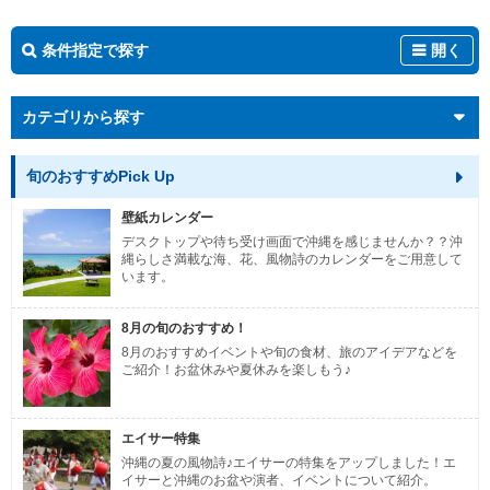
条件指定で探す
開く
カテゴリから探す
旬のおすすめPick Up
壁紙カレンダー
デスクトップや待ち受け画面で沖縄を感じませんか？？沖
縄らしさ満載な海、花、風物詩のカレンダーをご用意して
います。
8月の旬のおすすめ！
8月のおすすめイベントや旬の食材、旅のアイデアなどを
ご紹介！お盆休みや夏休みを楽しもう♪
エイサー特集
沖縄の夏の風物詩♪エイサーの特集をアップしました！エ
イサーと沖縄のお盆や演者、イベントについて紹介。