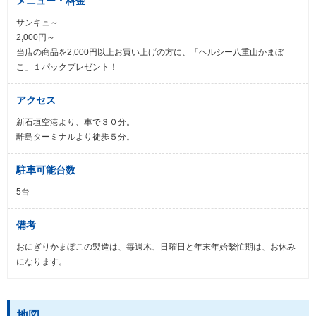
メニュー・料金
サンキュ～
2,000円～
当店の商品を2,000円以上お買い上げの方に、「ヘルシー八重山かまぼ
こ」１パックプレゼント！
アクセス
新石垣空港より、車で３０分。
離島ターミナルより徒歩５分。
駐車可能台数
5台
備考
おにぎりかまぼこの製造は、毎週木、日曜日と年末年始繫忙期は、お休み
になります。
地図