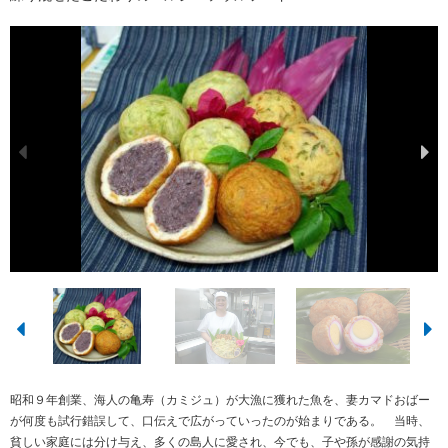
昭和９年創業、海人の亀寿（カミジュ）が大漁に獲れた魚を、妻カマドおばー
が何度も試行錯誤して、口伝えで広がっていったのが始まりである。 当時、
貧しい家庭には分け与え、多くの島人に愛され、今でも、子や孫が感謝の気持