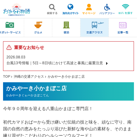
重要なお知らせ
2026.08.03
台風13号情報｜5日～8日頃にかけて高波と暴風に厳重注意
TOP
沖縄の交通アクセス
かみやーき小かまぼこ店
かみやーき小かまぼこ店
かみやーきぐゎーかまぼこてん
今年９０周年を迎える八重山かまぼこ専門店！
初代カマドおばーから受け継いだ伝統の技と味を、頑なに守り、南
国の自然の恵みをたっぷり浴びた新鮮な海や山の素材を、そのまま
練り混ぜたこだわりのヘルシーソウルフード！