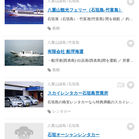
八重山諸島
石垣島
八重山観光フェリー（石垣島-竹富島）
石垣港（石垣島）- 竹富港(竹富島) 間を就航 ／ 約10分
船舶
八重山諸島
竹富島
有限会社 船浮海運
・船浮港(西表島)-白浜港(西表島)間を運航 ／ 所要時間 約10分<br> ・船浮港(西表島)-網取港(西表島)間を運航 ／ 所要時間 約20分
船舶
八重山諸島
石垣島
スカイレンタカー石垣島営業所
石垣島の格安レンタカーなら特典満載のスカイレンタカー！
レンタカー
八重山諸島
石垣島
石垣オーシャンレンタカー