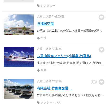
レンタカー
八重山諸島
与那国島
与那国空港
台湾まで約111kmの位置にある日本最西端の空港。
空港
八重山諸島
石垣島
八重山観光フェリー(小浜島-竹富島)
小浜港(小浜島)-竹富港(竹富島)間を運航 ／ 所要時間 約20分
船舶
八重山諸島
竹富島
有限会社 竹富島交通
竹富島の風景の溶け込む情緒あるバス観光なら竹富島交通へ。
タクシー・バス