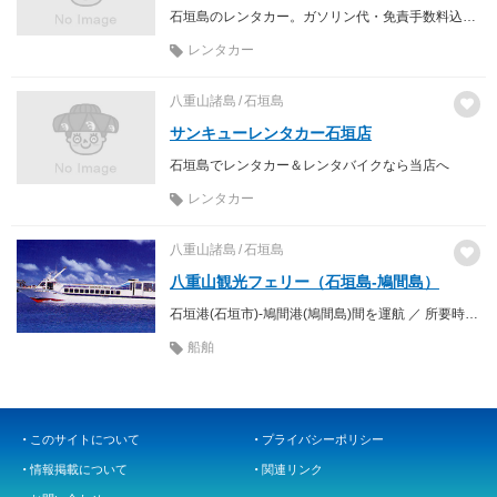
石垣島のレンタカー。ガソリン代・免責手数料込み。お得なWEB割実施中。
レンタカー
八重山諸島
石垣島
サンキューレンタカー石垣店
石垣島でレンタカー＆レンタバイクなら当店へ
レンタカー
八重山諸島
石垣島
八重山観光フェリー（石垣島-鳩間島）
石垣港(石垣市)-鳩間港(鳩間島)間を運航 ／ 所要時間 約40分(上原港経由の場合は約50分)
船舶
このサイトについて
プライバシーポリシー
情報掲載について
関連リンク