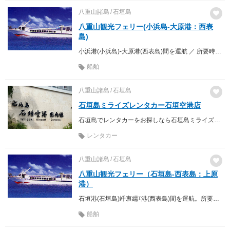
八重山諸島
石垣島
八重山観光フェリー(小浜島-大原港：西表
島)
小浜港(小浜島)-大原港(西表島)間を運航 ／ 所要時間 約30分
船舶
八重山諸島
石垣島
石垣島ミライズレンタカー石垣空港店
石垣島でレンタカーをお探しなら石垣島ミライズレンタカー
レンタカー
八重山諸島
石垣島
八重山観光フェリー（石垣島-西表島：上原
港）
石垣港(石垣島)竏衷繻ｴ港(西表島)間を運航。所要時間 ／ 約40分(鳩間島経由は約50分)
船舶