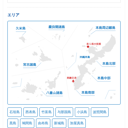
エリア
石垣島
西表島
竹富島
与那国島
小浜島
波照間島
黒島
鳩間島
由布島
新城島
加屋真島