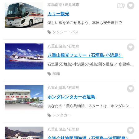
本島南部
豊見城市
カリー観光
楽しい旅を過ごせるよう、本日も安全運行で
タクシー・バス
八重山諸島
石垣島
八重山観光フェリー（石垣島-小浜島）
石垣港(石垣島)-小浜港(小浜島)間を運航 ／ 所要時間 約25分
船舶
八重山諸島
石垣島
ホンダレンタカー石垣島
あなたの「美ら島物語」スタートは、ホンダレンタカー石垣島から
レンタカー
八重山諸島
石垣島
合資会社波照間海運（石垣島ー波照間島）