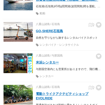
石垣港(石垣島)竏樗g照間港(波照間島)間を運航。所要時間：高速船／約1時間、フェリー／約2時間
船舶
八重山諸島
石垣島
GO-SHERE石垣島
自然を守りながら旅するレンタルバイクスポット
レンタバイク・レンタサイクル
八重山諸島
与那国島
米浜レンタカー
与那国空港内にも営業所がありますので、飛行機から降りたらすぐご利用いただけます。
レンタカー
八重山諸島
石垣島
電動トライクアクテビティショップ
EVOLRIDE
普通免許があれば気軽に乗れる！レンタル＆ガイド付きツアー！