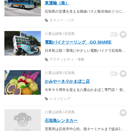
東運輸（株）
石垣島の交通を支える路線バスと観光地めぐりに便利な定期観光バス。
タクシー・バス
八重山諸島
石垣島
電動バイクツーリング GO SHARE
日本初上陸！環境にやさしい電動バイクで石垣島の大自然を体験しよう！
アクティビティ・体験
八重山諸島
石垣島
かみやーき小かまぼこ店
今年９０周年を迎える八重山かまぼこ専門店！ 初代カマドおばーから受け継いだ伝統の技と味を、頑なに守り、南国の自然の恵みをたっぷり浴びた新鮮な海や山の素材を、そのまま練り混ぜたこだわりのヘルシーソウルフード！
ショッピング
八重山諸島
石垣島
石垣島レンタカー
営業所は石垣市中心街。港ターミナルまで徒歩2分とアクセス便利。