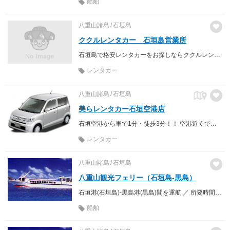
船舶
八重山諸島
石垣島
ククルレンタカー 石垣島営業所
石垣島で格安レンタカーをお探しならククルレンタカーへ！
レンタカー
八重山諸島
石垣島
美らレンタカー石垣空港店
石垣空港から車で1分・徒歩3分！！ 空港近くで借りる時も返す時も便利！！
レンタカー
八重山諸島
石垣島
八重山観光フェリー（石垣島-黒島）
石垣港(石垣島)-黒島港(黒島)間を運航 ／ 所要時間 約30分
船舶