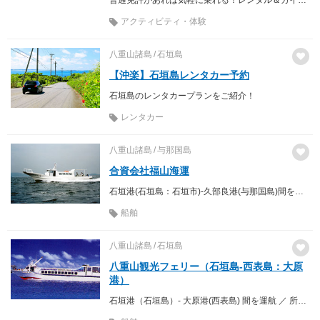
アクティビティ・体験
八重山諸島
石垣島
【沖楽】石垣島レンタカー予約
石垣島のレンタカープランをご紹介！
レンタカー
八重山諸島
与那国島
合資会社福山海運
石垣港(石垣島：石垣市)-久部良港(与那国島)間を運航 ／ 所要時間 約4時間
船舶
八重山諸島
石垣島
八重山観光フェリー（石垣島-西表島：大原
港）
石垣港（石垣島）- 大原港(西表島) 間を運航 ／ 所要時間 約35分