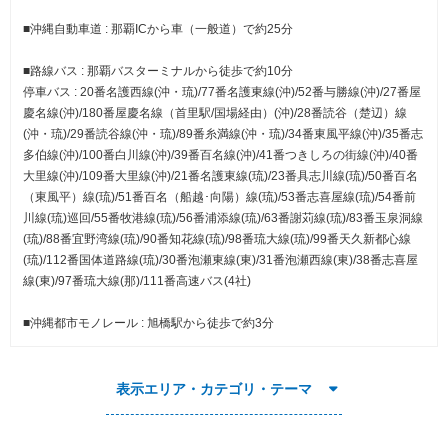
■沖縄自動車道 : 那覇ICから車（一般道）で約25分
■路線バス : 那覇バスターミナルから徒歩で約10分
停車バス : 20番名護西線(沖・琉)/77番名護東線(沖)/52番与勝線(沖)/27番屋
慶名線(沖)/180番屋慶名線（首里駅/国場経由）(沖)/28番読谷（楚辺）線
(沖・琉)/29番読谷線(沖・琉)/89番糸満線(沖・琉)/34番東風平線(沖)/35番志
多伯線(沖)/100番白川線(沖)/39番百名線(沖)/41番つきしろの街線(沖)/40番
大里線(沖)/109番大里線(沖)/21番名護東線(琉)/23番具志川線(琉)/50番百名
（東風平）線(琉)/51番百名（船越･向陽）線(琉)/53番志喜屋線(琉)/54番前
川線(琉)巡回/55番牧港線(琉)/56番浦添線(琉)/63番謝苅線(琉)/83番玉泉洞線
(琉)/88番宜野湾線(琉)/90番知花線(琉)/98番琉大線(琉)/99番天久新都心線
(琉)/112番国体道路線(琉)/30番泡瀬東線(東)/31番泡瀬西線(東)/38番志喜屋
線(東)/97番琉大線(那)/111番高速バス(4社)
■沖縄都市モノレール : 旭橋駅から徒歩で約3分
表示エリア・カテゴリ・テーマ