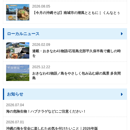
2026.08.05
【今月の沖縄そば】南城市の潮風とともに｜ くんなとぅ
ローカルニュース
2026.02.09
連載・おきなわ41物語/石垣島北部平久保半島で癒しの時
を
2025.12.22
おきなわ41物語／島をやさしく包み込む緑の風景 多良間
島
お知らせ
2026.07.04
海の危険生物！ハブクラゲなどにご注意ください！
2026.07.01
沖縄の海を安全に楽しむため気を付けたいこと｜2026年版