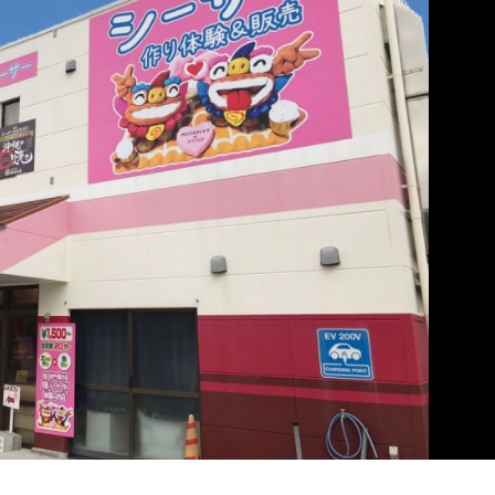
色塗り体験シーサー絵付け体験
子さま連れのお客様も大歓迎
ックにシーサーと写真撮影
ミリーシーサー色塗り体験
ディングシーサー作り体験
土からシーサー作り体験