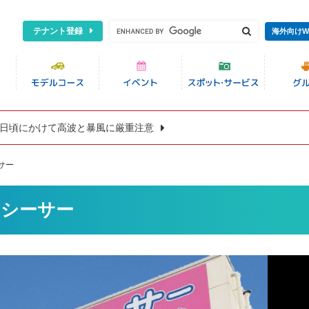
テナント登録
海外向けW
8日頃にかけて高波と暴風に厳重注意
サー
いシーサー