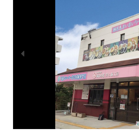
シーサー
小さなお
海をバ
ファ
ウェ
粘