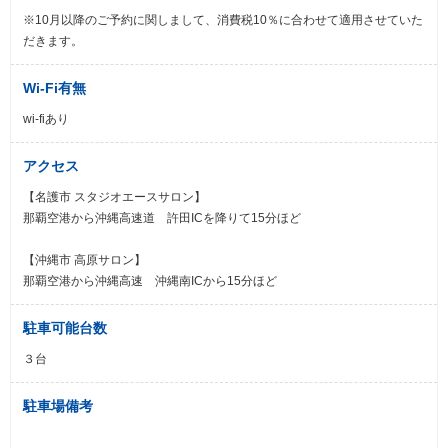
※10月以降のご予約に関しまして、消費税10％に合わせて適用させていた
だきます。
Wi-Fi有無
wi-fiあり
アクセス
【名護市 スタジオエースサロン】
那覇空港から沖縄高速道 許田ICを降りて15分ほど
【沖縄市 高原サロン】
那覇空港から沖縄高速 沖縄南ICから15分ほど
駐車可能台数
３台
駐車場備考