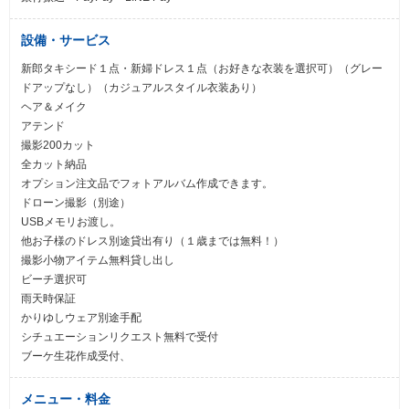
設備・サービス
新郎タキシード１点・新婦ドレス１点（お好きな衣装を選択可）（グレー
ドアップなし）（カジュアルスタイル衣装あり）
ヘア＆メイク
アテンド
撮影200カット
全カット納品
オプション注文品でフォトアルバム作成できます。
ドローン撮影（別途）
USBメモリお渡し。
他お子様のドレス別途貸出有り（１歳までは無料！）
撮影小物アイテム無料貸し出し
ビーチ選択可
雨天時保証
かりゆしウェア別途手配
シチュエーションリクエスト無料で受付
ブーケ生花作成受付、
メニュー・料金