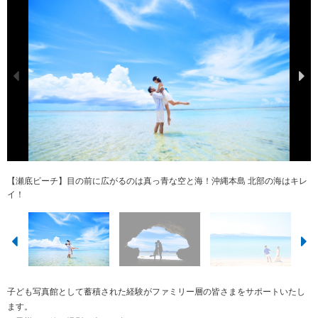
【瀬底ビーチ】目の前に広がるのは真っ青な空と海！沖縄本島 北部の海はキレ
【名護】２１世紀の森ビーチ♪ 撮影後、美ら海水族館や古宇利島など周辺には
【北谷町 アラハビーチ】パパとママと一緒に！お子様ドレス＆タキシードも
沖縄県、瀬底ビーチ❤️で撮れちゃうこのカット！きのこに見えますよね！
【恩納村】水平線にしずむ夕日をバックにシルエット（サンセット）
【備瀬 フクギ並木】フクギ並木では時間がゆっくり流れます。
【かりゆしウェア】かりゆしウェアを着てペアフォトを♪
【名護市】沖縄の古民家で自然体で思い出作り
イ！
観光地がたくさん♪
ご用意♪（別途）
子ども写真館として蓄積された経験がファミリー層の皆さまをサポートいたし
ます。