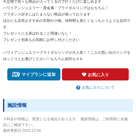
不定期で色々な商品が入ってくるので行くたびに楽しめます
ハワイアンジュエリー・貴金属・ブライダルリングはもちろん！
フラダンス好きにはたまらない商品が揃っております
ほかにも店長おすすめの衣類や小物。何時間も居たくなっちゃうような店内で
す
プレゼントにも喜ばれること間違いなし！
プレゼント包装もお気軽にお申し付けください
ハワイアンジュエリーブライダルリングが大人気！！二人の思い出のリングを
ゆっくりとお選びください♡もちろん刻印もＯＫ
マイプランに追加
お気に入り
お気に入りについて
施設情報
※料金や情報は、変更となる場合があります。 最新情報は、ご利用前に各施
設にご確認下さい。
最終更新日:2023.12.04