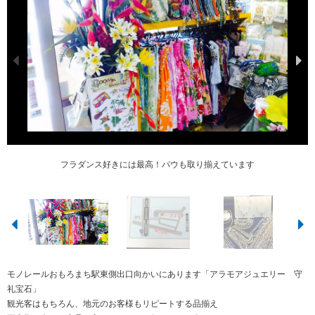
ハワイアンジュエリー・雑貨・ブライダルリング取り揃えています♪モノレール
店内は雑貨・衣類・ジュエリー色々揃っていてずっと見ていたくなりますよ♪
可愛くプレゼント包装も致します♪お気軽にお申し付けください
貴金属・ブライダルリング・パール商品扱っています
ネックレスは７００円～プレゼントにも喜ばれます♪
フラダンス好きには最高！パウも取り揃えています
駐車場有り！お車の方はこちらをご覧ください
ハワイアンブライダルリング♡品数揃ってます
ハワイアンブライダルリング！大人気！！
これからの季節！足元にいかがですか？
おもろまち東側出口向かい
モノレールおもろまち駅東側出口向かいにあります「アラモアジュエリー 守
礼宝石」
観光客はもちろん、地元のお客様もリピートする品揃え