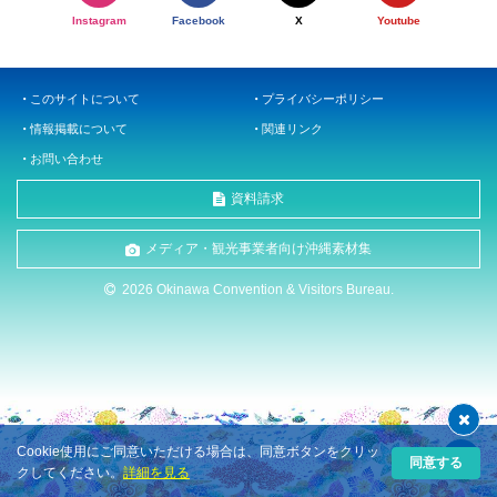
Instagram
Facebook
X
Youtube
このサイトについて
プライバシーポリシー
情報掲載について
関連リンク
お問い合わせ
資料請求
メディア・観光事業者向け沖縄素材集
2026 Okinawa Convention & Visitors Bureau.
Cookie使用にご同意いただける場合は、同意ボタンをクリッ
同意する
クしてください。
詳細を見る