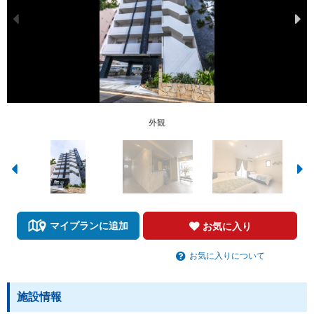
お風呂（スイートルーム）
デラックスツインルーム
スイートルーム寝室1
スイートルーム寝室2
1Fエントランス
シャワールーム
ツインルーム
ダブルルーム
客室内設備
外観
マイプランに追加
お気に入り
お気に入りについて
施設情報