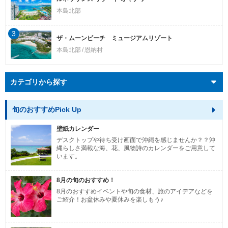
本島北部
3
ザ・ムーンビーチ ミュージアムリゾート
本島北部
恩納村
カテゴリから探す
旬のおすすめPick Up
壁紙カレンダー
デスクトップや待ち受け画面で沖縄を感じませんか？？沖
縄らしさ満載な海、花、風物詩のカレンダーをご用意して
います。
8月の旬のおすすめ！
8月のおすすめイベントや旬の食材、旅のアイデアなどを
ご紹介！お盆休みや夏休みを楽しもう♪