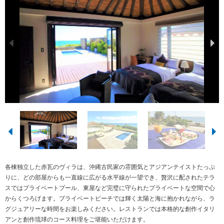
各棟独立した赤瓦のヴィラは、沖縄古民家の雰囲気とアジアンテイストたっぷ
りに、どの部屋からも一直線に広がる水平線が一望でき、贅沢に配されたテラ
スではプライベートプール、東屋など完璧に守られたプライベートな空間で心
からくつろげます。プライベートビーチでは輝く太陽と海に抱かれながら、ラ
グジュアリーな時間をお楽しみください。レストランでは本格的な創作イタリ
アンと創作琉球のコース料理をご堪能いただけます。