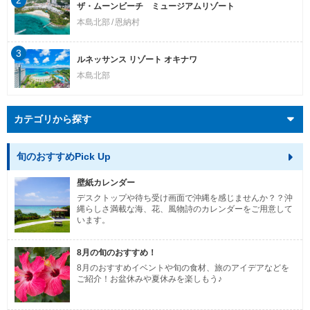
ザ・ムーンビーチ ミュージアムリゾート
本島北部
恩納村
3
ルネッサンス リゾート オキナワ
本島北部
カテゴリから探す
旬のおすすめPick Up
壁紙カレンダー
デスクトップや待ち受け画面で沖縄を感じませんか？？沖
縄らしさ満載な海、花、風物詩のカレンダーをご用意して
います。
8月の旬のおすすめ！
8月のおすすめイベントや旬の食材、旅のアイデアなどを
ご紹介！お盆休みや夏休みを楽しもう♪