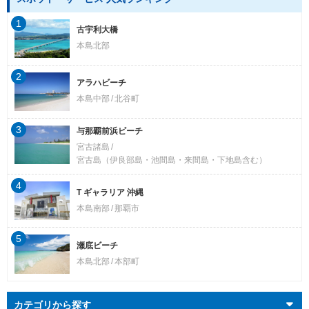
1
古宇利大橋
本島北部
2
アラハビーチ
本島中部
北谷町
3
与那覇前浜ビーチ
宮古諸島
宮古島（伊良部島・池間島・来間島・下地島含む）
4
T ギャラリア 沖縄
本島南部
那覇市
5
瀬底ビーチ
本島北部
本部町
カテゴリから探す