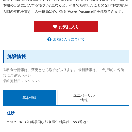
本物の自然に没入する”贅沢”が重なると、今まで経験したことのない”解放感”が
人間の本能を貫き、人生最高に心が昂る“Power Vacance!!” を体験できます。
お気に入り
お気に入りについて
施設情報
※料金や情報は、変更となる場合があります。 最新情報は、ご利用前に各施
設にご確認下さい。
最終更新日:2026.07.28
ユニバーサル
基本情報
情報
住所
〒905-0413 沖縄県国頭郡今帰仁村呉我山553番地１