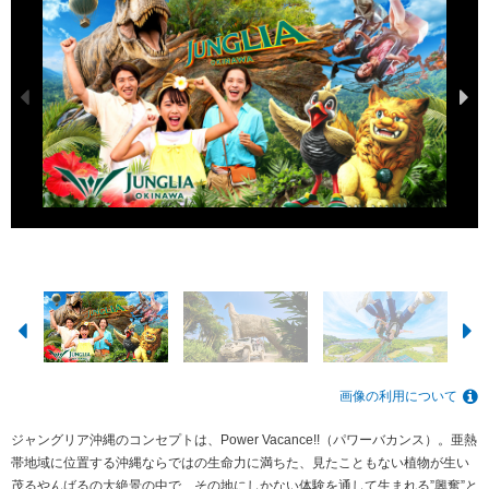
COOl-DOWN WATER PARTY クールダウン ウォーター パーティー
JUNGLIA SPLASH FES ジャングリア スプラッシュ フェス
FINDING DINOSAURS ファインディング ダイナソーズ
YAMBARU TORNADO やんばるトルネード
PANORAMA DINING パノラマ ダイニング
DINOSAUR SAFARI ダイナソー サファリ
SKY PHOENIX スカイ フェニックス
TAM TAM TRAM タム タム トラム
画像の利用について
ジャングリア沖縄のコンセプトは、Power Vacance!!（パワーバカンス）。亜熱
帯地域に位置する沖縄ならではの生命力に満ちた、見たこともない植物が生い
茂るやんばるの大絶景の中で、その地にしかない体験を通して生まれる”興奮”と