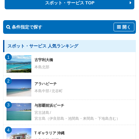
スポット・サービス TOP
条件指定で探す
開く
スポット・サービス 人気ランキング
1
古宇利大橋
本島北部
2
アラハビーチ
本島中部
北谷町
3
与那覇前浜ビーチ
宮古諸島
宮古島（伊良部島・池間島・来間島・下地島含む）
4
T ギャラリア 沖縄