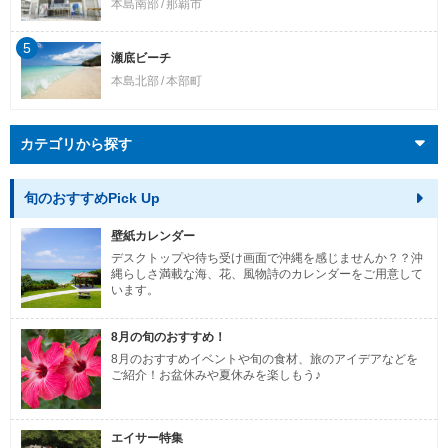
本島南部
那覇市
5
瀬底ビーチ
本島北部
本部町
カテゴリから探す
旬のおすすめPick Up
壁紙カレンダー
デスクトップや待ち受け画面で沖縄を感じませんか？？沖
縄らしさ満載な海、花、風物詩のカレンダーをご用意して
います。
8月の旬のおすすめ！
8月のおすすめイベントや旬の食材、旅のアイデアなどを
ご紹介！お盆休みや夏休みを楽しもう♪
エイサー特集