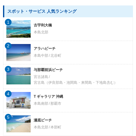
スポット・サービス 人気ランキング
1
古宇利大橋
本島北部
2
アラハビーチ
本島中部
北谷町
3
与那覇前浜ビーチ
宮古諸島
宮古島（伊良部島・池間島・来間島・下地島含む）
4
T ギャラリア 沖縄
本島南部
那覇市
5
瀬底ビーチ
本島北部
本部町