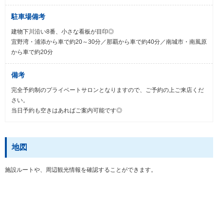
駐車場備考
建物下川沿い8番、小さな看板が目印◎
宜野湾・浦添から車で約20～30分／那覇から車で約40分／南城市・南風原
から車で約20分
備考
完全予約制のプライベートサロンとなりますので、ご予約の上ご来店くだ
さい。
当日予約も空きはあればご案内可能です◎
地図
施設ルートや、周辺観光情報を確認することができます。