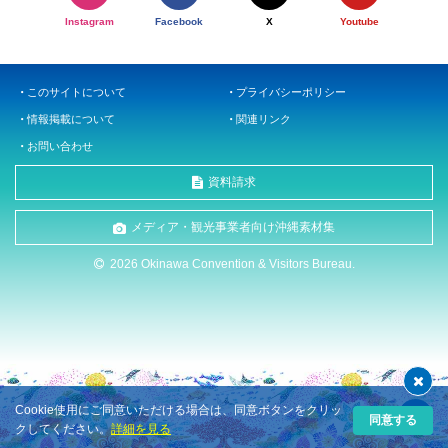
Instagram
Facebook
X
Youtube
このサイトについて
プライバシーポリシー
情報掲載について
関連リンク
お問い合わせ
資料請求
メディア・観光事業者向け沖縄素材集
2026 Okinawa Convention & Visitors Bureau.
Cookie使用にご同意いただける場合は、同意ボタンをクリッ
同意する
クしてください。
詳細を見る