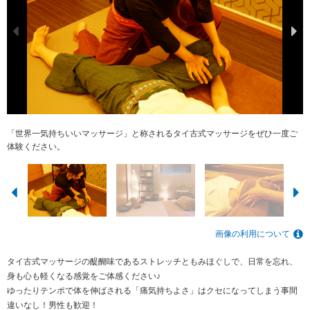
「世界一気持ちいいマッサージ」と称されるタイ古式マッサージをぜひ一度ご
サロン内は心安らぐ時を過ごして頂けるよう、落ち着いた色味で統一しており
アロマオイルマッサージはその日の気分に合ったアロマをお選びいただけます♪
普段自分では伸ばせられない箇所をじんわり伸ばすストレッチ多めの施術♪
フットリフレクソロジーで足元から血行促進♪
つま先から頭の先まで全身アプローチ！
完全個室のプライベートサロンです。
大人気のドライヘッドスパ付き！
体験ください。
ます。
画像の利用について
タイ古式マッサージの醍醐味であるストレッチともみほぐしで、日常を忘れ、
身も心も軽くなる感覚をご体感ください♪
ゆったりテンポで体を伸ばされる「痛気持ちよさ」はクセになってしまう事間
違いなし！男性も歓迎！