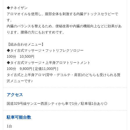
◆チネイザン
アロマオイルを使用し、腹部全体を刺激する内臓デトックスセラピーで
す。
内臓のバランスを整えるため、便秘改善や内臓の機能向上などに効果があ
ります。腰痛の方にもおすすめです。
【組み合わせメニュー】
◆タイ古式マッサージ + フットリフレクソロジー
100分 10,500円
◆タイ古式マッサージ + 上半身アロマトリートメント
100分 9,800円 [ 定価11,000円 ]
タイ古式と上半身アロマ(背中・デコルテ・肩首)のどちらも受けられる贅
沢メニューです♪
アクセス
国道329号線サンエー西原シティから車で1分／駐車場1台あり◎
駐車可能台数
1台