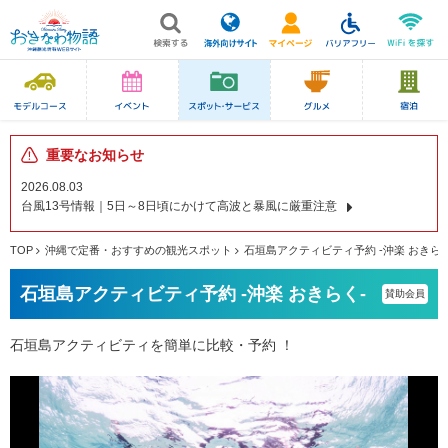
重要なお知らせ
2026.08.03
台風13号情報｜5日～8日頃にかけて高波と暴風に厳重注意
TOP
沖縄で定番・おすすめの観光スポット
石垣島アクティビティ予約 -沖楽 おきらく
石垣島アクティビティ予約 -沖楽 おきらく-
賛助会員
石垣島アクティビティを簡単に比較・予約 ！