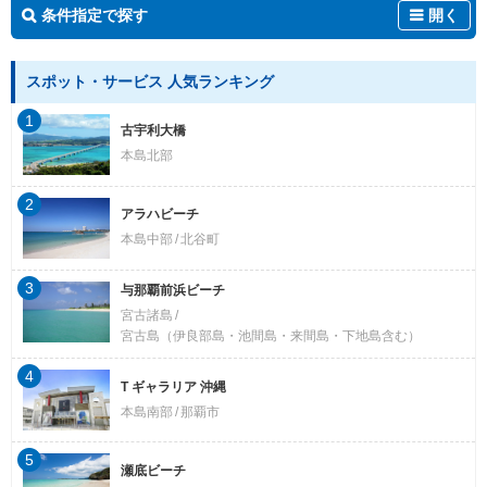
条件指定で探す
開く
スポット・サービス 人気ランキング
1
古宇利大橋
本島北部
2
アラハビーチ
本島中部
北谷町
3
与那覇前浜ビーチ
宮古諸島
宮古島（伊良部島・池間島・来間島・下地島含む）
4
T ギャラリア 沖縄
本島南部
那覇市
5
瀬底ビーチ