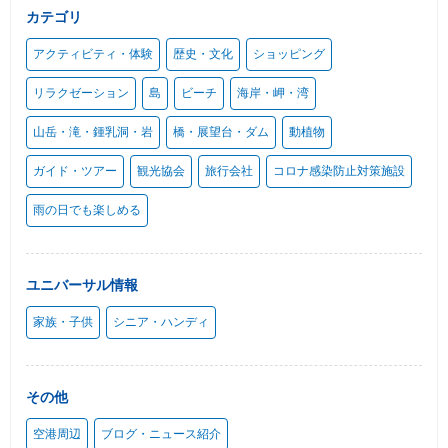
カテゴリ
アクティビティ・体験
歴史・文化
ショッピング
リラクゼーション
島
ビーチ
海岸・岬・湾
山岳・滝・鍾乳洞・岩
橋・展望台・ダム
動植物
ガイド・ツアー
観光協会
旅行会社
コロナ感染防止対策施設
雨の日でも楽しめる
ユニバーサル情報
家族・子供
シニア・ハンディ
その他
空港周辺
ブログ・ニュース紹介