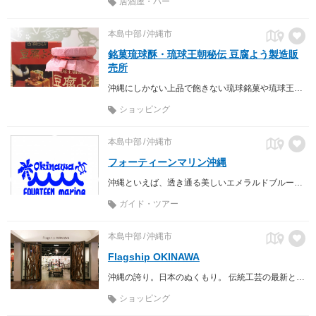
居酒屋・バー
本島中部
沖縄市
銘菓琉球酥・琉球王朝秘伝 豆腐よう製造販
売所
沖縄にしかない上品で飽きない琉球銘菓や琉球王朝秘伝 豆腐ようなどを製造販売いたしております。
ショッピング
本島中部
沖縄市
フォーティーンマリン沖縄
沖縄といえば、透き通る美しいエメラルドブルーの海と眩いばかりの白い砂浜。 フォーティーンマリン沖縄では、豪華ボートを使ってプライベートクルージングを提供しています⛵ プライベートビーチで最高の海を独占！ 特別な時間を一緒に作り出しましょう！
ガイド・ツアー
本島中部
沖縄市
Flagship OKINAWA
沖縄の誇り。日本のぬくもり。 伝統工芸の最新と本質に出会うセレクトショップ
ショッピング