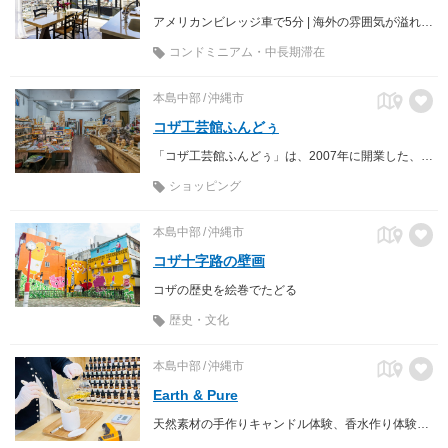
アメリカンビレッジ車で5分 | 海外の雰囲気が溢れる北谷砂辺エリア 広さがあり快適・連泊でお得なスタイリッシュコンドミニアム
コンドミニアム・中長期滞在
本島中部
沖縄市
コザ工芸館ふんどぅ
「コザ工芸館ふんどぅ」は、2007年に開業した、沖縄市工芸産業振興会が運営するアンテナショップです。 沖縄市内で生産される至極の工芸品を一堂に集めて展示販売しております。 2024年４月末に、それまでのゲート通り沿いから「一番街商店街アーケード内」へと移転オープンしました。
ショッピング
本島中部
沖縄市
コザ十字路の壁画
コザの歴史を絵巻でたどる
歴史・文化
本島中部
沖縄市
Earth & Pure
天然素材の手作りキャンドル体験、香水作り体験 沖縄の香りをご自宅にお持ち帰りいただけます。