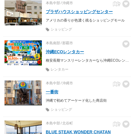
本島中部
沖縄市
プラザハウスショッピングセンター
アメリカの香りが色濃く残るショッピングモール
ショッピング
本島南部
那覇市
沖縄ECOレンタカー
格安長期マンスリーレンタカーなら沖縄ECOレンタカーへ♪ 軽自動車からミニバン、商用車までお手頃価格でご利用いただけます。配車サービスも行っておりますので、地元のお客様はもちろん、沖縄を訪れるご旅行の方や、お仕事の方へ快適な移動手段を提供致します。
レンタカー
本島中部
沖縄市
一番街
沖縄で初めてアーケード化した商店街
ショッピング
本島中部
北谷町
BLUE STEAK WONDER CHATAN