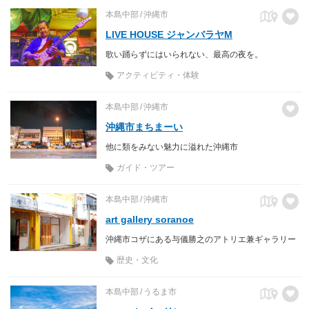
本島中部
沖縄市
LIVE HOUSE ジャンバラヤM
歌い踊らずにはいられない、最高の夜を。
アクティビティ・体験
本島中部
沖縄市
沖縄市まちまーい
他に類をみない魅力に溢れた沖縄市
ガイド・ツアー
本島中部
沖縄市
art gallery soranoe
沖縄市コザにある与儀勝之のアトリエ兼ギャラリー
歴史・文化
本島中部
うるま市