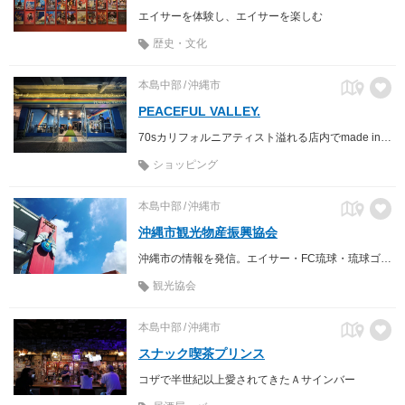
エイサーを体験し、エイサーを楽しむ
歴史・文化
本島中部
沖縄市
PEACEFUL VALLEY.
70sカリフォルニアティスト溢れる店内でmade in USAの古着とコーヒーが楽しめる。
ショッピング
本島中部
沖縄市
沖縄市観光物産振興協会
沖縄市の情報を発信。エイサー・FC琉球・琉球ゴールデンキングス・カープグッズも充実しております。
観光協会
本島中部
沖縄市
スナック喫茶プリンス
コザで半世紀以上愛されてきたＡサインバー