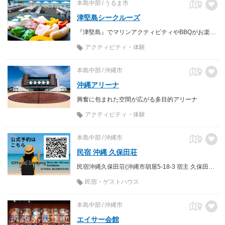
本島中部
うるま市
津堅島シークルーズ
『津堅島』でマリンアクティビティやBBQがお楽しみ頂けます。
アクティビティ・体験
本島中部
沖縄市
沖縄アリーナ
興奮に包まれた空間が広がる多目的アリーナ
アクティビティ・体験
本島中部
沖縄市
民宿 沖縄 久保田荘
民宿沖縄久保田荘(沖縄市胡屋5-18-3 宿主 久保田廣美)は、おばー(おばあちゃん)が切り盛りする民宿です。
民宿・ゲストハウス
本島中部
沖縄市
エイサー会館