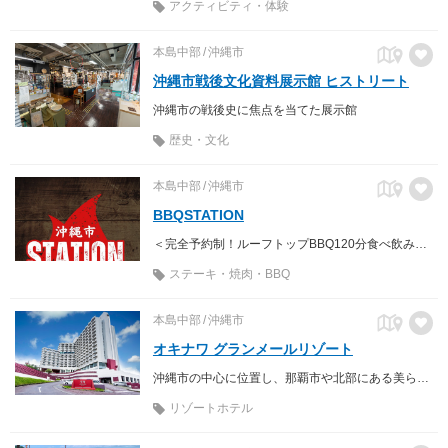
アクティビティ・体験
本島中部
沖縄市
沖縄市戦後文化資料展示館 ヒストリート
沖縄市の戦後史に焦点を当てた展示館
歴史・文化
本島中部
沖縄市
BBQSTATION
＜完全予約制！ルーフトップBBQ120分食べ飲み放題プラン＞ 男女4000円 開放的な屋上バーベキューで至福のひとときを♪
ステーキ・焼肉・BBQ
本島中部
沖縄市
オキナワ グランメールリゾート
沖縄市の中心に位置し、那覇市や北部にある美ら海水族館などへのアクセスが便利
リゾートホテル