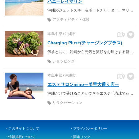
ハニーレイマリン
沖縄のジェットスキー＆ボートチャーター、マリンスポーツ
アクティビティ・体験
本島中部
沖縄市
Charging Plus+(チャージングプラス)
伝承と共に。沖縄から元気と笑顔をお届けする新通販スタイル「Charging plus+」(チャージングプラス)。 忙しい毎日だからこそ、毎日少しづつの充電が大切だと私たちは考えます。自然の恵み溢れる島、沖縄から、海と太陽と大地の恵みと伝承の知恵をいただいて、皆様に少しでも喜びをプラスする製品をお届けしていきます。
ショッピング
本島中部
沖縄市
エステサロンminoー美里大通り店ー
沖縄だけで受けることができるエステ「琉球てぃんなでぃ」で本来の自分に還る癒しをご体感ください。
リラクゼーション
このサイトについて
プライバシーポリシー
情報掲載について
関連リンク