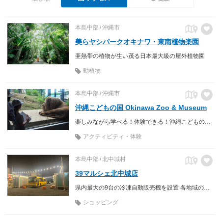
本島中部
沖縄市
美らヤシパークオキナワ・東南植物楽園
亜熱帯の植物が生い茂る日本最大級の屋外植物園
動植物
本島中部
沖縄市
沖縄こどもの国 Okinawa Zoo & Museum
楽しみながら学べる！体験できる！沖縄こどもの国Okinawa Zoo & Museum
アクティビティ・体験
本島中部
北中城村
39マルシェ北中城店
県内最大の9台の冷凍自動販売機を設置 各地域の美味しいお店の商品が大集合 ２４時間すぐ購入できる 39マルシェ
ショッピング