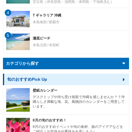
宮古島（伊良部島・池間島・来間島・下地島含む）
4
T ギャラリア 沖縄
本島南部
那覇市
5
瀬底ビーチ
本島北部
本部町
カテゴリから探す
旬のおすすめPick Up
壁紙カレンダー
デスクトップや待ち受け画面で沖縄を感じませんか？？沖
縄らしさ満載な海、花、風物詩のカレンダーをご用意して
います。
8月の旬のおすすめ！
8月のおすすめイベントや旬の食材、旅のアイデアなどを
ご紹介！お盆休みや夏休みを楽しもう♪