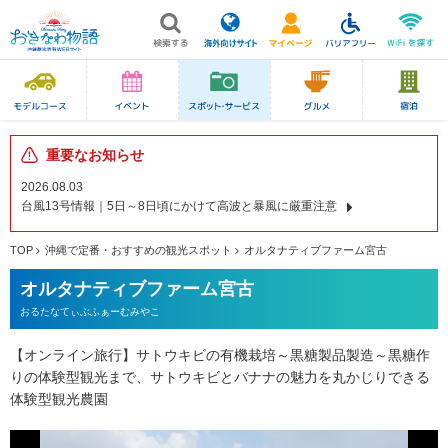
重要なお知らせ
2026.08.03
台風13号情報｜5日～8日頃にかけて高波と暴風に厳重注意
TOP
沖縄で定番・おすすめの観光スポット
オルタナティブファーム宮古
オルタナティブファーム宮古
おるたなてぃぶふぁーむみやこ
【オンライン旅行】サトウキビの有機栽培～黒糖製品製造～黒糖作
りの体験型観光まで、サトウキビとバナナの魅力を丸かじりできる
体験型観光農園