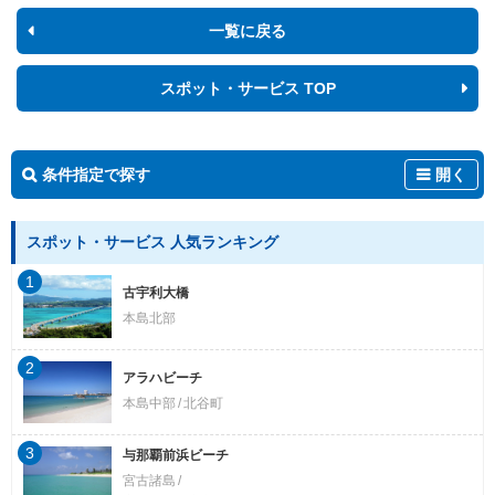
一覧に戻る
スポット・サービス TOP
条件指定で探す
開く
スポット・サービス 人気ランキング
1
古宇利大橋
本島北部
2
アラハビーチ
本島中部
北谷町
3
与那覇前浜ビーチ
宮古諸島