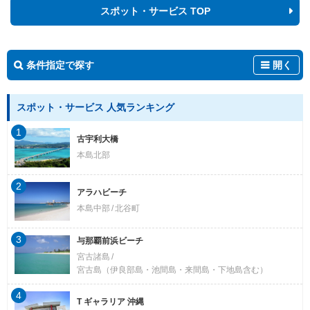
スポット・サービス TOP
条件指定で探す
開く
スポット・サービス 人気ランキング
1
古宇利大橋
本島北部
2
アラハビーチ
本島中部
北谷町
3
与那覇前浜ビーチ
宮古諸島
宮古島（伊良部島・池間島・来間島・下地島含む）
4
T ギャラリア 沖縄