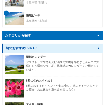
本島南部
那覇市
5
瀬底ビーチ
本島北部
本部町
カテゴリから探す
旬のおすすめPick Up
壁紙カレンダー
デスクトップや待ち受け画面で沖縄を感じませんか？？沖
縄らしさ満載な海、花、風物詩のカレンダーをご用意して
います。
8月の旬のおすすめ！
8月のおすすめイベントや旬の食材、旅のアイデアなどを
ご紹介！お盆休みや夏休みを楽しもう♪
エイサー特集