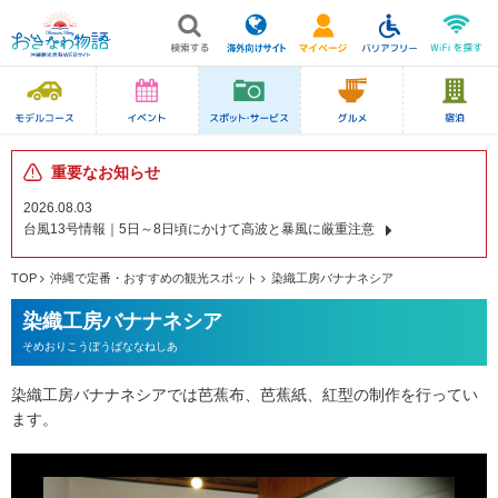
重要なお知らせ
2026.08.03
台風13号情報｜5日～8日頃にかけて高波と暴風に厳重注意
TOP
沖縄で定番・おすすめの観光スポット
染織工房バナナネシア
染織工房バナナネシア
そめおりこうぼうばななねしあ
染織工房バナナネシアでは芭蕉布、芭蕉紙、紅型の制作を行ってい
ます。