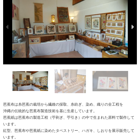
芭蕉布は糸芭蕉の栽培から繊維の採取、糸紡ぎ、染め、織りの全工程を
沖縄の伝統的な芭蕉布製造技術を基に生産しています。
芭蕉紙は芭蕉布の製造工程（苧剥ぎ、苧引き）の中で生まれた原料で製作して
います。
紅型、芭蕉布や芭蕉紙に染めたタペストリー、ハガキ、しおりを展示販売して
います。