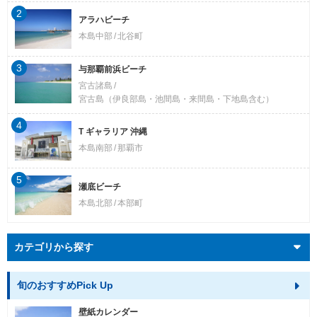
2
アラハビーチ
本島中部
北谷町
3
与那覇前浜ビーチ
宮古諸島
宮古島（伊良部島・池間島・来間島・下地島含む）
4
T ギャラリア 沖縄
本島南部
那覇市
5
瀬底ビーチ
本島北部
本部町
カテゴリから探す
旬のおすすめPick Up
壁紙カレンダー