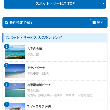
スポット・サービス TOP
条件指定で探す
開く
スポット・サービス 人気ランキング
1
古宇利大橋
本島北部
2
アラハビーチ
本島中部
北谷町
3
与那覇前浜ビーチ
宮古諸島
宮古島（伊良部島・池間島・来間島・下地島含む）
4
T ギャラリア 沖縄