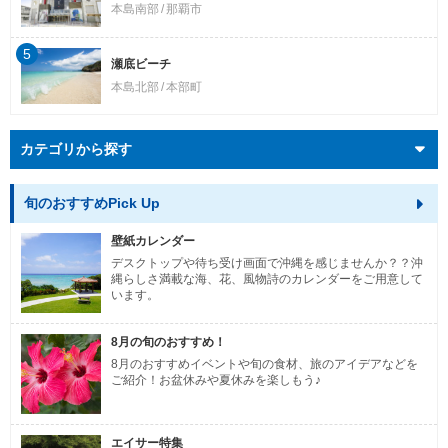
本島南部
那覇市
5
瀬底ビーチ
本島北部
本部町
カテゴリから探す
旬のおすすめPick Up
壁紙カレンダー
デスクトップや待ち受け画面で沖縄を感じませんか？？沖
縄らしさ満載な海、花、風物詩のカレンダーをご用意して
います。
8月の旬のおすすめ！
8月のおすすめイベントや旬の食材、旅のアイデアなどを
ご紹介！お盆休みや夏休みを楽しもう♪
エイサー特集