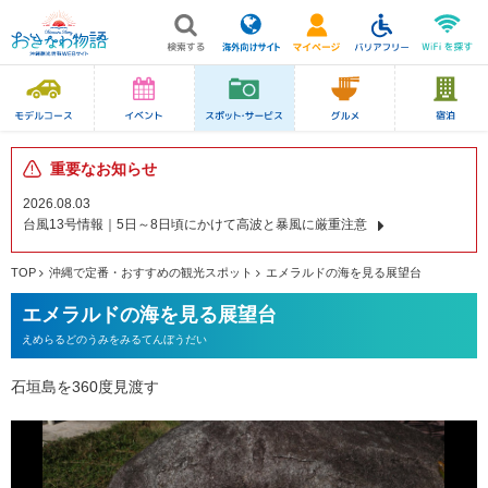
重要なお知らせ
2026.08.03
台風13号情報｜5日～8日頃にかけて高波と暴風に厳重注意
TOP
沖縄で定番・おすすめの観光スポット
エメラルドの海を見る展望台
エメラルドの海を見る展望台
えめらるどのうみをみるてんぼうだい
石垣島を360度見渡す