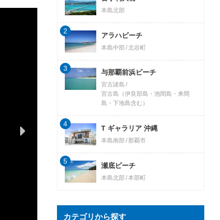
本島北部
2
アラハビーチ
本島中部
北谷町
3
与那覇前浜ビーチ
宮古諸島
宮古島（伊良部島・池間島・来間
島・下地島含む）
4
T ギャラリア 沖縄
本島南部
那覇市
5
瀬底ビーチ
本島北部
本部町
カテゴリから探す