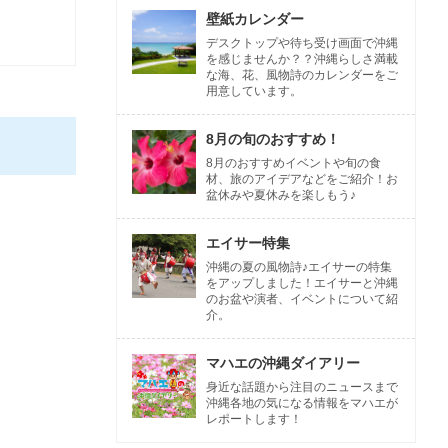
壁紙カレンダー
デスクトップや待ち受け画面で沖縄
を感じませんか？？沖縄らしさ満載
な海、花、風物詩のカレンダーをご
用意しています。
8月の旬のおすすめ！
8月のおすすめイベントや旬の食
材、旅のアイデアなどをご紹介！お
盆休みや夏休みを楽しもう♪
エイサー特集
沖縄の夏の風物詩♪エイサーの特集
をアップしました！エイサーと沖縄
のお盆や演者、イベントについて紹
介。
マハエの沖縄ダイアリー
身近な話題から注目のニュースまで
沖縄各地の気になる情報をマハエが
レポートします！